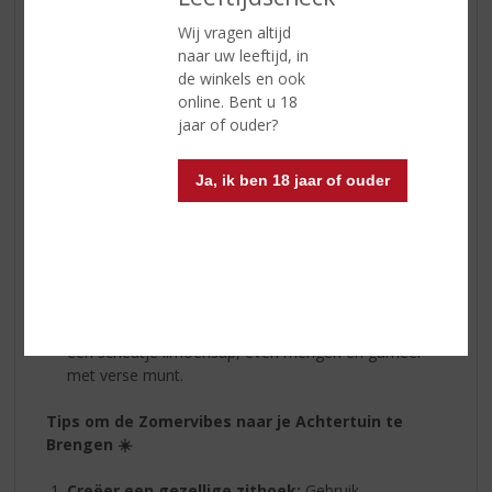
Juttertje Kruidenbitter
Wij vragen altijd
Hoewel het misschien verrassend klinkt,
naar uw leeftijd, in
is
Juttertje Kruidenbitter
ook geweldig
de winkels en ook
voor de zomer! De rijke kruidenmix biedt
online. Bent u 18
een unieke smaakervaring die perfect
jaar of ouder?
aansluit bij gezellige zomeravonden.
Serveer het koud voor een verfrissend
Ja, ik ben 18 jaar of ouder
effect of voeg een scheutje toe aan je
favoriete cocktail voor een extra
smaakdimensie. Probeer bijvoorbeeld de
"Juttertje Summer Breeze":
30 ml Juttertje Kruidenbitter
60 ml tonic water
een scheutje limoensap, even mengen en garneer
met verse munt.
Tips om de Zomervibes naar je Achtertuin te
Brengen ☀️
Creëer een gezellige zithoek:
Gebruik