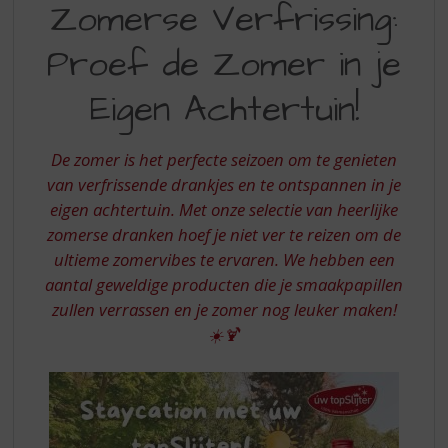
S
Zomerse Verfrissing:
VERFRISSING:
p
r
Proef de Zomer in je
PROEF
i
DE
n
Eigen Achtertuin!
g
ZOMER
n
IN
a
De zomer is het perfecte seizoen om te genieten
a
JE
van verfrissende drankjes en te ontspannen in je
r
eigen achtertuin. Met onze selectie van heerlijke
EIGEN
d
zomerse dranken hoef je niet ver te reizen om de
e
ACHTERTUIN
n
ultieme zomervibes te ervaren. We hebben een
a
aantal geweldige producten die je smaakpapillen
v
zullen verrassen en je zomer nog leuker maken!
i
☀️🍹
g
a
t
i
e