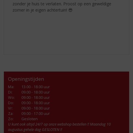
zonder je huis te verlaten. Proost op een geweldige
zomer in je eigen achtertuin! 😎
Openingstijden
Ma
:
13.00 - 18.00 uur
Di
:
09.00 - 18.00 uur
Wo
:
09.00 - 18.00 uur
Do
:
09.00 - 18.00 uur
Vr
:
09.00 - 18.00 uur
Za
:
09.00 - 17.00 uur
Zo:
Gesloten
U kunt ook altijd 24/7 op onze webshop bestellen !! Maandag 10
augustus gehele dag GESLOTEN !!