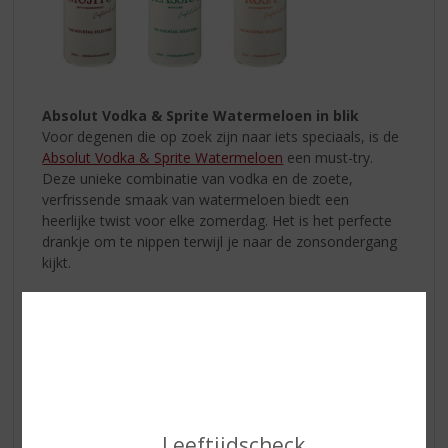
Absolut Vodka & Sprite Watermeloen in blik
Voor degenen die op zoek zijn naar iets speciaals, is de
Absolut Vodka & Sprite Watermeloen
een must-try.
Deze unieke combinatie van vodka en de zoete,
verfrissende smaak van watermeloen biedt een
heerlijke twist voor elke zomerdag. Het is het perfecte
drankje om te nippen terwijl je naar de zonsondergang
kijkt.
Leeftijdscheck