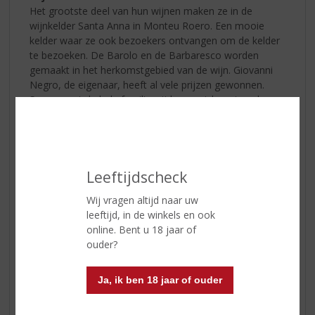
Het grootste deel van hun wijnen maken ze in de
wijnkelder Santa Anna in Monteu Roero. Een mooie
kelder waar ze ook bezoekers ontvangen om de kelder
te bezoeken. De Barolo en de Barbaresco worden
gemaakt in het herkomstgebied van de wijn. Giovanni
Negro, de eigenaar, heeft al vele prijzen gewonnen.
Samen met de hele familie wijden ze zich met veel
passie aan hun wijnen en het familiebedrijf.
Leeftijdscheck
Wij vragen altijd naar uw
leeftijd, in de winkels en ook
online. Bent u 18 jaar of
ouder?
Ja, ik ben 18 jaar of ouder