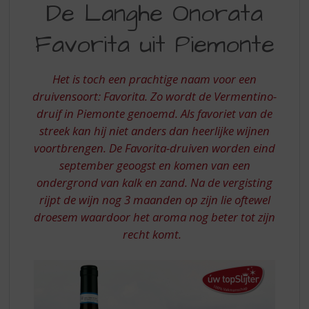
S
De Langhe Onorata
LANGHE
p
r
Favorita uit Piemonte
ONORATA
i
FAVORITA
n
g
Het is toch een prachtige naam voor een
n
druivensoort: Favorita. Zo wordt de Vermentino-
a
druif in Piemonte genoemd. Als favoriet van de
a
streek kan hij niet anders dan heerlijke wijnen
r
d
voortbrengen. De Favorita-druiven worden eind
e
september geoogst en komen van een
n
ondergrond van kalk en zand. Na de vergisting
a
rijpt de wijn nog 3 maanden op zijn lie oftewel
v
droesem waardoor het aroma nog beter tot zijn
i
recht komt.
g
a
t
i
e