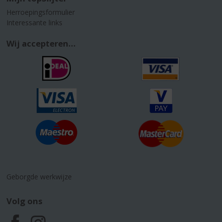
Herroepingsformulier
Interessante links
Wij accepteren...
Geborgde werkwijze
Volg ons
F
I