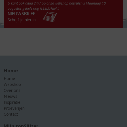
U kunt ook altijd 24/7 op onze webshop bestellen !! Maandag 10
augustus gehele dag GESLOTEN !!
NIEUWSBRIEF
Schrijf je hier in
Home
Home
Webshop
Over ons
Nieuws
Inspiratie
Proeverijen
Contact
Mijn topSlijter