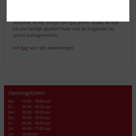
De Langhe Onorata Favorita
is een frisse wijn met
aroma’s van bloemen en appels. De zachte afdronk
bekoort velen. Ook het zuurtje in de smaak van
citrusfruit en het zoetje van rijpe peren, maakt de wijn
tot een heerlijk aperitief maar ook als begeleider bij
zachte pastagerechten.
Klik
hier
voor alle aanbiedingen
Openingstijden
Ma
:
13.00 - 18.00 uur
Di
:
09.00 - 18.00 uur
Wo
:
09.00 - 18.00 uur
Do
:
09.00 - 18.00 uur
Vr
:
09.00 - 18.00 uur
Za
:
09.00 - 17.00 uur
Zo:
Gesloten