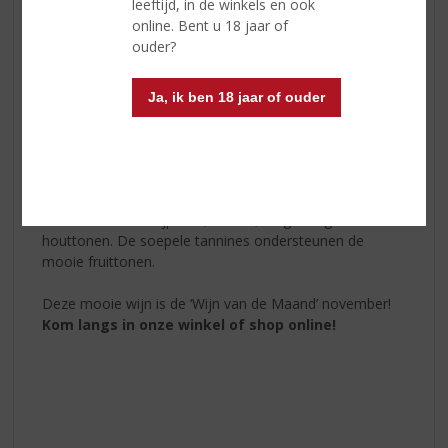
leeftijd, in de winkels en ook
gevoel voor vakmanschap zijn echter nooit verloren
online. Bent u 18 jaar of
gegaan. Net als zo’n 150 jaar geleden zijn de familiaire
ouder?
fundamenten en de liefde voor wijn, de basis voor het
maken van de grote Montecillo wijnen.
Ja, ik ben 18 jaar of ouder
Eén van de velen mooie wijnen van Montecillo
Montecillo Riojo Crianza
is een blend van Tempranillo,
Garnacha en Graciano en heeft voor minimaal 12
maanden een vatlagering ondergaan in Amerikaanse
eikenhouten vaten. Het resultaat is een kersenrode wijn
met in de smaak rijp fruit, kersen, en geïntegreerde
houttonen. De soepele tannines ondersteunen de
mooie fruittonen.
Deze mooie wijn is de ‘Wijn van de Maand’ november!
Kom langs in onze winkel of shop online!