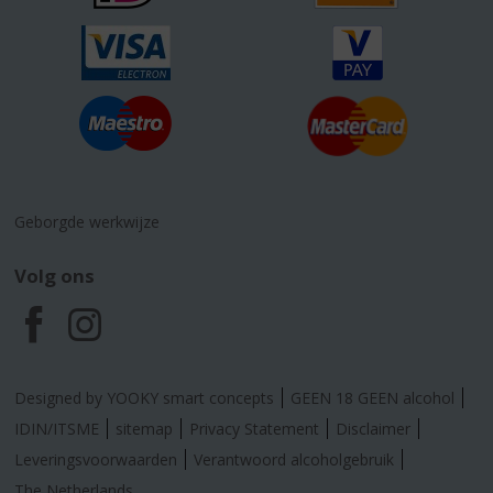
Geborgde werkwijze
Volg ons
F
I
a
n
Designed by YOOKY smart concepts
GEEN 18 GEEN alcohol
c
s
IDIN/ITSME
sitemap
Privacy Statement
Disclaimer
Leveringsvoorwaarden
Verantwoord alcoholgebruik
The Netherlands