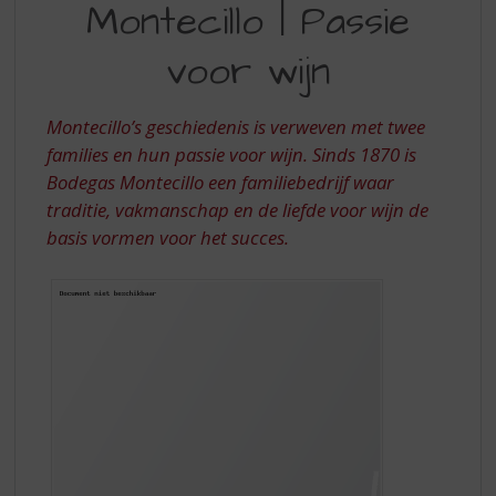
S
Montecillo | Passie
PASSIE
p
r
voor wijn
VOOR
i
WIJN
n
g
Montecillo’s geschiedenis is verweven met twee
n
families en hun passie voor wijn. Sinds 1870 is
a
Bodegas Montecillo een familiebedrijf waar
a
traditie, vakmanschap en de liefde voor wijn de
r
d
basis vormen voor het succes.
e
n
a
v
i
g
a
t
i
e