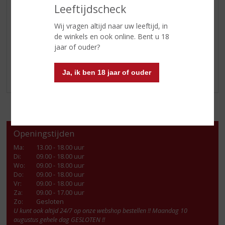
PROEFNOTITIES
Leeftijdscheck
Geur: verkoolde sinaasappel, zoete mout koekjes en
Wij vragen altijd naar uw leeftijd, in
houtrook
de winkels en ook online. Bent u 18
Smaak: sappige sinaasappel, delicate kruiden en pittige
jaar of ouder?
turf
Afdronk: zowel zoet als rokerig, lang en zacht
Ja, ik ben 18 jaar of ouder
Openingstijden
Ma
:
13.00 - 18.00 uur
Di
:
09.00 - 18.00 uur
Wo
:
09.00 - 18.00 uur
Do
:
09.00 - 18.00 uur
Vr
:
09.00 - 18.00 uur
Za
:
09.00 - 17.00 uur
Zo:
Gesloten
U kunt ook altijd 24/7 op onze webshop bestellen !! Maandag 10
augustus gehele dag GESLOTEN !!