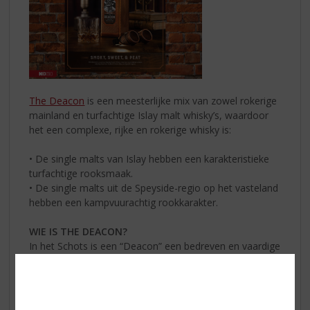
The Deacon
is een meesterlijke mix van zowel rokerige
mainland en turfachtige Islay malt whisky’s, waardoor
het een complexe, rijke en rokerige whisky is:
• De single malts van Islay hebben een karakteristieke
turfachtige rooksmaak.
• De single malts uit de Speyside-regio op het vasteland
hebben een kampvuurachtig rookkarakter.
WIE IS THE DEACON?
In het Schots is een “Deacon” een bedreven en vaardige
meester vakman. De deskundige distilleerders achter
deze Scotch passen de naam perfect. The Deacon zijn
is de beste zijn in wat je ook doet!