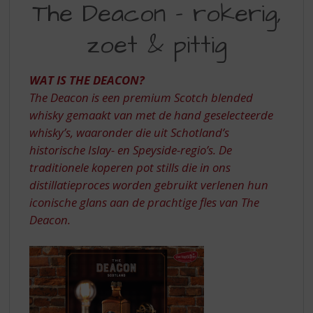
S
The Deacon – rokerig,
DEACON
p
r
zoet & pittig
–
i
ROKERIG,
n
g
WAT IS THE DEACON?
ZOET
n
The Deacon is een premium Scotch blended
&
a
whisky gemaakt van met de hand geselecteerde
a
PITTIG
whisky’s, waaronder die uit Schotland’s
r
d
historische Islay- en Speyside-regio’s. De
e
traditionele koperen pot stills die in ons
n
distillatieproces worden gebruikt verlenen hun
a
iconische glans aan de prachtige fles van The
v
Deacon.
i
g
a
t
i
e