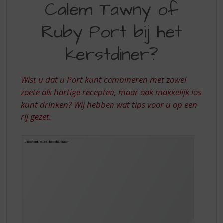
S
Calem Tawny of
TAWNY
p
r
Ruby Port bij het
OF
i
RUBY
n
kerstdiner?
g
PORT
n
BIJ
a
Wist u dat u Port kunt combineren met zowel
a
HET
zoete als hartige recepten, maar ook makkelijk los
r
kunt drinken? Wij hebben wat tips voor u op een
KERSTDINER?
d
rij gezet.
e
n
a
v
i
g
a
t
i
e