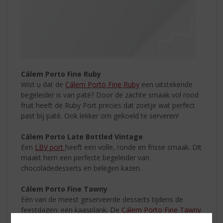
Cálem Porto Fine Ruby
Wist u dat de
Cálem Porto Fine Ruby
een uitstekende
begeleider is van paté? Door de zachte smaak vol rood
fruit heeft de Ruby Port precies dat zoetje wat perfect
past bij paté. Ook lekker om gekoeld te serveren!
Cálem Porto Late Bottled Vintage
Een
LBV port
heeft een volle, ronde en frisse smaak. Dit
maakt hem een perfecte begeleider van
chocoladedesserts en belegen kazen.
Cálem Porto Fine Tawny
Eén van de meest geserveerde desserts tijdens de
feestdagen: een kaasplank. De
Cálem Porto Fine Tawny
is met zijn tonen van noten, hout en gedroogd fruit