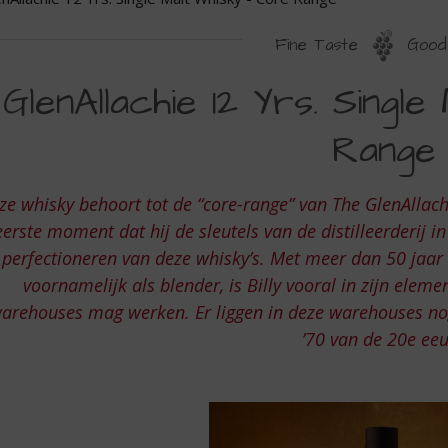
Fine Taste
Good 
LENALLACHIE
GlenAllachie 12 Yrs. Singl
2
Range
S.
INGLE
ze whisky behoort tot de “core-range” van The GlenAllachie
ALT
eerste moment dat hij de sleutels van de distilleerderij i
HISKY
perfectioneren van deze whisky’s. Met meer dan 50 jaar 
voornamelijk als blender, is Billy vooral in zijn eleme
ORE
arehouses mag werken. Er liggen in deze warehouses nog w
’70 van de 20e ee
ANGE