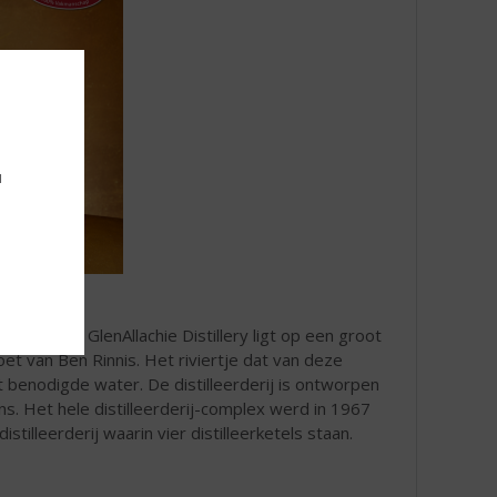
u
en moderne GlenAllachie Distillery ligt op een groot
oet van Ben Rinnis. Het riviertje dat van deze
 benodigde water. De distilleerderij is ontworpen
s. Het hele distilleerderij-complex werd in 1967
lleerderij waarin vier distilleerketels staan.