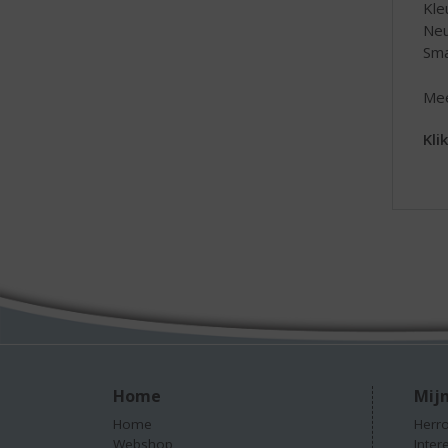
Kle
Neu
Sma
Mee
Kli
Home
Mijn
Home
Herro
Webshop
Inter