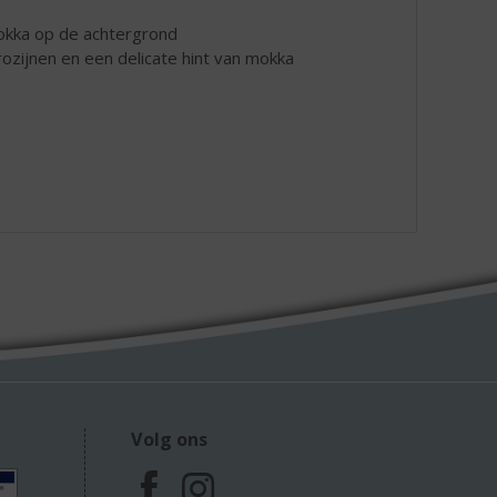
mokka op de achtergrond
ozijnen en een delicate hint van mokka
Volg ons
F
I