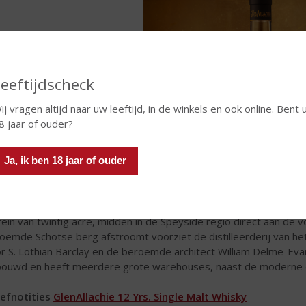
eeftijdscheck
ij vragen altijd naar uw leeftijd, in de winkels en ook online. Bent 
8 jaar of ouder?
Ja, ik ben 18 jaar of ouder
lei van de stenen
j vertaald betekent GlenAllachie "vallei van stenen". De vrij jonge 
rein van twintig acre, midden in de Speyside regio direct aan de v
oemde Schotse berg afstroomt voorziet de distilleerderij van het
r S. Lothian Barclay en de beroemde architect William Delme-Evan
ouwd en heeft meerdere grote warehouses, naast de moderne disti
efnotities
GlenAllachie 12 Yrs. Single Malt Whisky