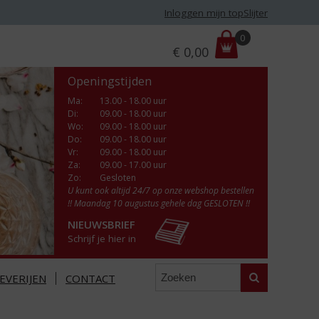
Inloggen mijn topSlijter
P
0
€
0,00
r
i
Openingstijden
j
s
Ma
:
13.00 - 18.00 uur
Di
:
09.00 - 18.00 uur
:
Wo
:
09.00 - 18.00 uur
Do
:
09.00 - 18.00 uur
Vr
:
09.00 - 18.00 uur
Za
:
09.00 - 17.00 uur
Zo:
Gesloten
U kunt ook altijd 24/7 op onze webshop bestellen
!! Maandag 10 augustus gehele dag GESLOTEN !!
NIEUWSBRIEF
Schrijf je hier in
Zoeken
EVERIJEN
CONTACT