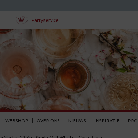
Partyservice
WEBSHOP
OVER ONS
NIEUWS
INSPIRATIE
PRO
nAllachie 12 Yrs. Single Malt Whisky - Core Range