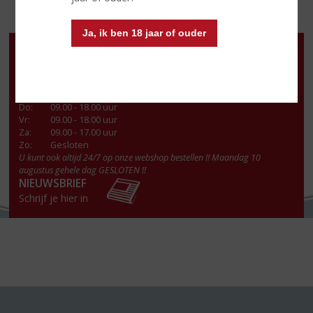
Ja, ik ben 18 jaar of ouder
Openingstijden
Ma
:
13.00 - 18.00 uur
Di
:
09.00 - 18.00 uur
Wo
:
09.00 - 18.00 uur
Do
:
09.00 - 18.00 uur
Vr
:
09.00 - 18.00 uur
Za
:
09.00 - 17.00 uur
Zo:
Gesloten
U kunt ook altijd 24/7 op onze webshop bestellen !! Maandag 10
augustus gehele dag GESLOTEN !!
NIEUWSBRIEF
Schrijf je hier in