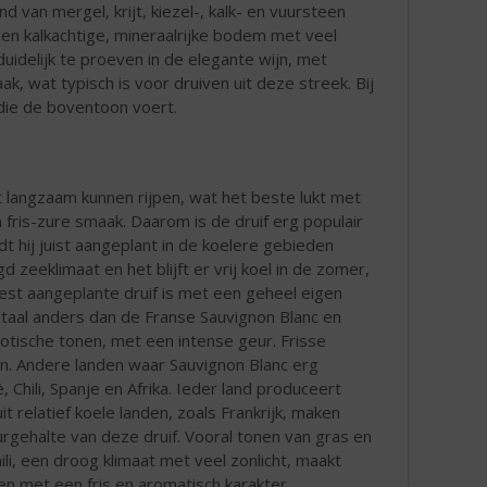
 van mergel, krijt, kiezel-, kalk- en vuursteen
een kalkachtige, mineraalrijke bodem met veel
duidelijk te proeven in de elegante wijn, met
k, wat typisch is voor druiven uit deze streek. Bij
 die de boventoon voert.
t langzaam kunnen rijpen, wat het beste lukt met
 fris-zure smaak. Daarom is de druif erg populair
 hij juist aangeplant in de koelere gebieden
zeeklimaat en het blijft er vrij koel in de zomer,
st aangeplante druif is met een geheel eigen
taal anders dan de Franse Sauvignon Blanc en
otische tonen, met een intense geur. Frisse
en. Andere landen waar Sauvignon Blanc erg
, Chili, Spanje en Afrika. Ieder land produceert
t relatief koele landen, zoals Frankrijk, maken
gehalte van deze druif. Vooral tonen van gras en
li, een droog klimaat met veel zonlicht, maakt
en met een fris en aromatisch karakter.