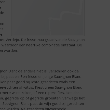
nen
e
 de
Een
is.
de
et Verdejo. De frisse zuurgraad van de Sauvignon
o, waardoor een heerlijke combinatie ontstaat. De
en worden.
non Blanc de andere niet is, verschillen ook de
 bij passen. Een frisse en jonge Sauvignon Blanc
eken past goed bij lichte gerechten zoals een
zeevruchten of witvis. Kiest u een Sauvignon Blanc
rmere wijnstreken, of een rijpere fles, kies dan
en, gegrilde kip of gegrilde groenten. Vanwege het
n Sauvignon Blanc past de wijn goed bij gerechten
ene kruiden. Als gerechten bijvoorbeeld