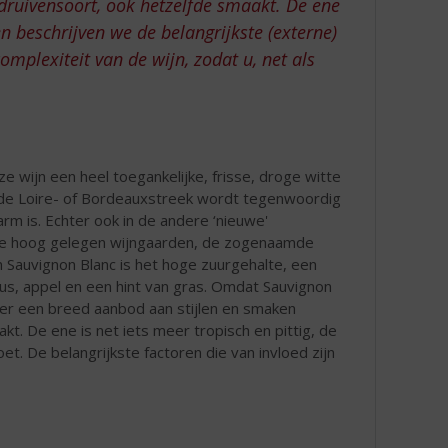
druivensoort, ook hetzelfde smaakt. De ene
en beschrijven we de belangrijkste (externe)
omplexiteit van de wijn, zodat u, net als
e wijn een heel toegankelijke, frisse, droge witte
it de Loire- of Bordeauxstreek wordt tegenwoordig
arm is. Echter ook in de andere ‘nieuwe'
n de hoog gelegen wijngaarden, de zogenaamde
 Sauvignon Blanc is het hoge zuurgehalte, een
rus, appel en een hint van gras. Omdat Sauvignon
 er een breed aanbod aan stijlen en smaken
t. De ene is net iets meer tropisch en pittig, de
et. De belangrijkste factoren die van invloed zijn