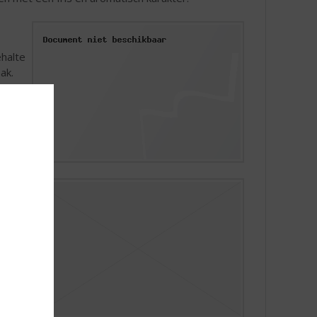
ehalte
ak.
ven
evrucht
eloen.
en de
nks om
aprika
ten
g