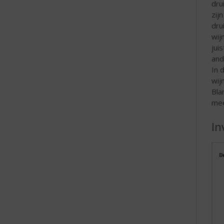
dru
zij
dru
wij
jui
and
In 
wij
Bla
mee
In