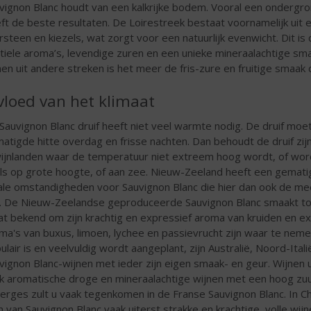
vignon Blanc houdt van een kalkrijke bodem. Vooral een ondergrond
ft de beste resultaten. De Loirestreek bestaat voornamelijk uit 
rsteen en kiezels, wat zorgt voor een natuurlijk evenwicht. Dit is 
tiele aroma’s, levendige zuren en een unieke mineraalachtige smaa
nen uit andere streken is het meer de fris-zure en fruitige smaak
vloed van het klimaat
Sauvignon Blanc druif heeft niet veel warmte nodig. De druif moe
atigde hitte overdag en frisse nachten. Dan behoudt de druif zijn
wijnlanden waar de temperatuur niet extreem hoog wordt, of wordt
ls op grote hoogte, of aan zee. Nieuw-Zeeland heeft een gematigd 
ale omstandigheden voor Sauvignon Blanc die hier dan ook de mee
jl. De Nieuw-Zeelandse geproduceerde Sauvignon Blanc smaakt to
at bekend om zijn krachtig en expressief aroma van kruiden en ex
ma's van buxus, limoen, lychee en passievrucht zijn waar te nem
ulair is en veelvuldig wordt aangeplant, zijn Australië, Noord-Italië
vignon Blanc-wijnen met ieder zijn eigen smaak- en geur. Wijnen ui
k aromatische droge en mineraalachtige wijnen met een hoog zuur
erges zult u vaak tegenkomen in de Franse Sauvignon Blanc. In Chi
 van Sauvignon Blanc vaak uiterst strakke en krachtige, volle wijn