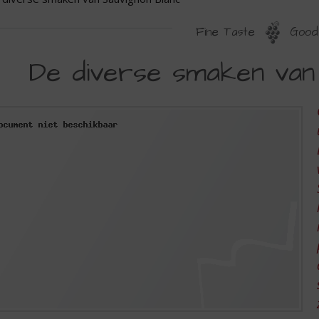
Fine Taste
Good 
E
De diverse smaken van
IVERSE
MAKEN
AN
AUVIGNON
LANC