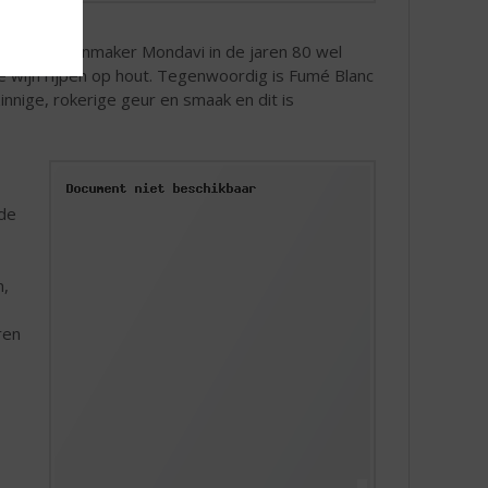
, heeft wijnmaker Mondavi in de jaren 80 wel
de wijn rijpen op hout. Tegenwoordig is Fumé Blanc
innige, rokerige geur en smaak en dit is
 de
n,
ren