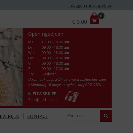
Inloggen mijn topSlijter
P
0
€
0,00
r
i
Openingstijden
j
s
Ma
:
13.00 - 18.00 uur
Di
:
09.00 - 18.00 uur
:
Wo
:
09.00 - 18.00 uur
Do
:
09.00 - 18.00 uur
Vr
:
09.00 - 18.00 uur
Za
:
09.00 - 17.00 uur
Zo:
Gesloten
U kunt ook altijd 24/7 op onze webshop bestellen
!! Maandag 10 augustus gehele dag GESLOTEN !!
NIEUWSBRIEF
Schrijf je hier in
Zoeken
EVERIJEN
CONTACT