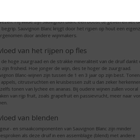
vloed van de wijnmaker
veel invloed een wijnmaker kan hebben op de smaak van een wijn
ezen. Hij wilde zijn Sauvignon Blanc een boost te geven en liet 
 begrip. Sauvignon Blanc krijgt door het rijpen op hout een eigenz
rgenomen door andere wijnmakers.
vloed van het rijpen op fles
 de hoge zuurgraad en de strakke mineraliteit van de druif dankt
n zijn frisheid. Hoe jonger de wijn, des te hoger de zuurgraad.
vignon Blanc-wijnen zijn tussen de 1 en 3 jaar op zijn best. Tonen
 appels, citrusvruchten en kruisbessen zult u dan zeker herkenne
 zelfs tonen van lychee en ananas. Bij oudere wijnen zullen vooral
ken van rijp fruit, zoals grapefruit en passievrucht, meer naar vo
en.
vloed van blenden
geur- en smaakcomponenten van Sauvignon Blanc zijn minder
gesproken als deze druif in een assemblage (blend) met andere