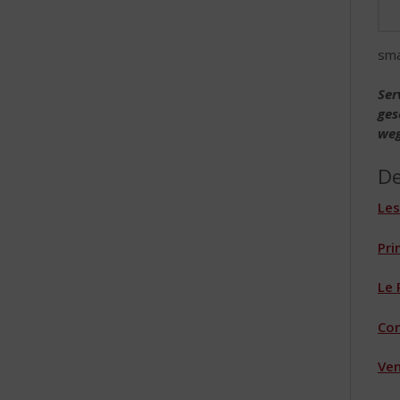
sma
Ser
ges
weg
De
Les
Pri
Le 
Con
Ven