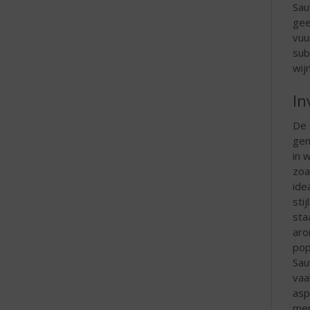
Sau
gee
vuu
sub
wij
In
De 
gem
in 
zoa
ide
sti
sta
aro
pop
Sau
vaa
asp
men