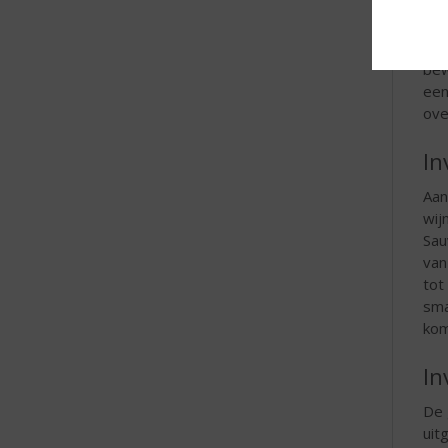
In
Hoe
bew
een
ove
In
Aan
wij
Sau
van
tot
sma
kom
In
De 
uit