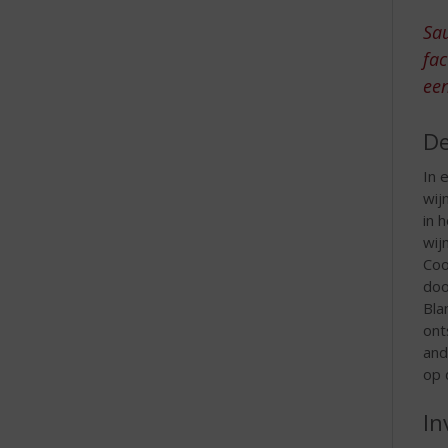
e
Sau
fac
een
De
In 
wij
in 
wij
Coo
doo
Bla
ont
and
op 
In