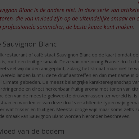
vignon Blanc is de andere niet. In deze serie van artikel
toren, die van invloed zijn op de uiteindelijke smaak en c
 professionele sommelier, de beste keuze kunt maken.
 Sauvignon Blanc
elk restaurant of café staat Sauvignon Blanc op de kaart omdat dez
n is, met een fruitige smaak. Deze van oorsprong Franse druif u
heel veel wijnlanden aangeplant, zolang het klimaat maar niet te w
nwereld landen kunt u deze druif aantreffen en dan met name i
l Climate gebieden. De meest belangrijke karaktereigenschap van
rdringende en direct herkenbaar fruitig aroma met tonen van cit
nc één van de meeste gekweekte druivenrassen ter wereld is, is
staan en worden er van deze druif verschillende typen wijn gemaak
er wat frisser en fruitiger. Meestal droge wijn maar soms zelfs zo
de smaak van Sauvignon Blanc worden hieronder beschreven.
vloed van de bodem