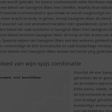
iven wordt gebruikt. De meest voorkomende witte Bordeaux-wij
n een blend van Sauvignon Blanc met Sémillon, waarbij deze laatst
if meestal overheersend is qua smaak en wordt toegevoegd om
n meer kracht en body te geven, terwijl Sauvignon Blanc de blend
st voorziet van een aromatisch karakter mét opwekkende zuren. 
ere blend die vaak voorkomt is Sauvignon Blanc met Sauvignon Gr
deze blend versterkt Sauvignon Blanc de body en het aroma van 
n. Spaanse wijnen van Sauvignon Blanc worden weleens geblend m
nc verlevendigt de licht aromatische en vaak kruidachtige Verdej
ste blends met Sauvignon Blanc kunnen het beste jong gedronk
vloed van wijn-spijs combinatie
Doordat de ene Sauvig
gerechten die er goed
uit de koelere wijnstr
lichte pasta, salade, 
uit bijvoorbeeld de wa
voor kruidige gerecht
kruidachtige aroma va
met vergelijkbare gro