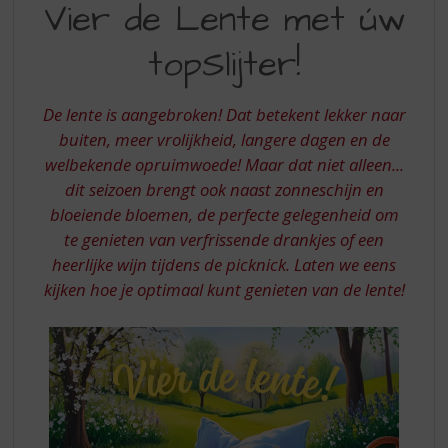
S
Vier de Lente met úw
DE
p
r
topSlijter!
LENTE
i
MET
n
g
De lente is aangebroken! Dat betekent lekker naar
UW
n
buiten, meer vrolijkheid, langere dagen en de
TOPSLIJTER
a
welbekende opruimwoede! Maar dat niet alleen...
a
dit seizoen brengt ook naast zonneschijn en
r
d
bloeiende bloemen, de perfecte gelegenheid om
e
te genieten van verfrissende drankjes of een
n
heerlijke wijn tijdens de picknick. Laten we eens
a
kijken hoe je optimaal kunt genieten van de lente!
v
i
g
a
t
i
e