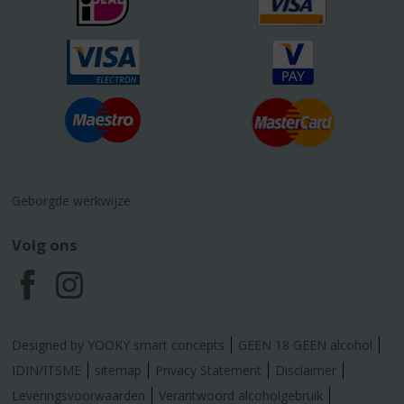
Geborgde werkwijze
Volg ons
F
I
a
n
Designed by YOOKY smart concepts
GEEN 18 GEEN alcohol
c
s
IDIN/ITSME
sitemap
Privacy Statement
Disclaimer
Leveringsvoorwaarden
Verantwoord alcoholgebruik