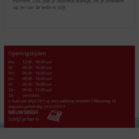
moment. Dus, pak je favoriete drankje, zet je zonnebril
op, en vier de lente in stijl!
Openingstijden
Ma
:
13.00 - 18.00 uur
Di
:
09.00 - 18.00 uur
Wo
:
09.00 - 18.00 uur
Do
:
09.00 - 18.00 uur
Vr
:
09.00 - 18.00 uur
Za
:
09.00 - 17.00 uur
Zo:
Gesloten
U kunt ook altijd 24/7 op onze webshop bestellen !! Maandag 10
augustus gehele dag GESLOTEN !!
NIEUWSBRIEF
Schrijf je hier in