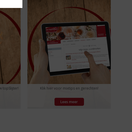
 topSlijter!
Klik hier voor mixtips en gerechten!
Lees meer