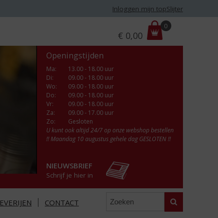
Inloggen mijn topSlijter
P
0
€
0,00
r
i
Openingstijden
j
s
Ma
:
13.00 - 18.00 uur
Di
:
09.00 - 18.00 uur
:
Wo
:
09.00 - 18.00 uur
Do
:
09.00 - 18.00 uur
Vr
:
09.00 - 18.00 uur
Za
:
09.00 - 17.00 uur
Zo:
Gesloten
U kunt ook altijd 24/7 op onze webshop bestellen
!! Maandag 10 augustus gehele dag GESLOTEN !!
NIEUWSBRIEF
Schrijf je hier in
Zoeken
EVERIJEN
CONTACT