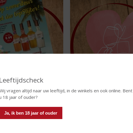
Leeftijdscheck
dig vanaf 5 augustus t/m 25 augustus
Het is altijd wel ergens op de werel
Wij vragen altijd naar uw leeftijd, in de winkels en ook online. Bent
2026
u 18 jaar of ouder?
Lees meer
Lees meer
Ja, ik ben 18 jaar of ouder
E TASTE GOOD LIVING
EXCLUSIVITEITEN