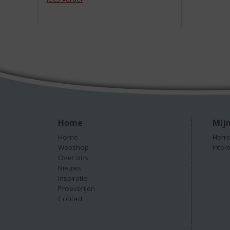
Home
Mijn
Home
Herro
Webshop
Inter
Over ons
Nieuws
Inspiratie
Proeverijen
Contact