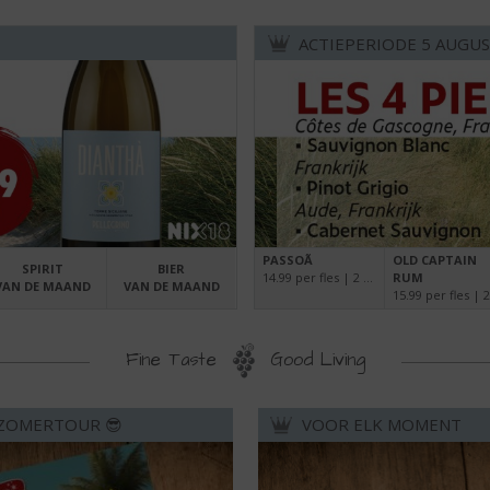
ACTIEPERIODE 5 AUGUS
PASSOÃ
OLD CAPTAIN
SPIRIT
BIER
14.99 per fles | 2 flessen 28.00 | 70 cl
RUM
VAN DE MAAND
VAN DE MAAND
Fine Taste
Good Living
ZOMERTOUR 😎
VOOR ELK MOMENT