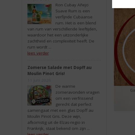
Ron Cubay Añejo
Suave Rum is een
verfijnde Cubaanse
rum. Het is een blend
van rum van verschillende leeftijden,
waardoor het een uitzonderlijke
zachtheid en complexiteit heeft. De
rum wordt ...
lees verder
Zomerse Salade met Dopff au
Moulin Pinot Gris!
11 juni 2026
De warme
Ga
zomeravonden vragen
om een verfrissend
gerecht dat perfect
samengaat met een glas Dopff au
Moulin Pinot Gris. Deze wijn,
afkomstig uit de Elzas-regio in
Frankrijk, staat bekend om zijn ...
lees verder