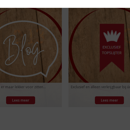
 er maar lekker voor zitten...
Exclusief en alleen verkrijgbaar bij úw
Lees meer
Lees meer