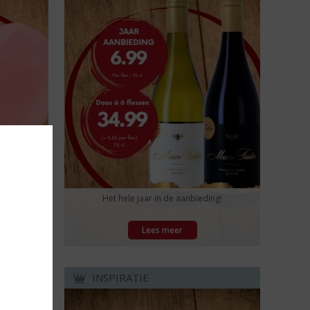
d 5 uur ;-)
Het hele jaar in de aanbieding!
Lees meer
INSPIRATIE