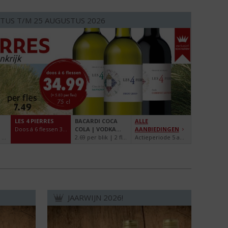
TUS T/M 25 AUGUSTUS 2026
LES 4 PIERRES
BACARDI COCA
ALLE
Doos á 6 flessen 34.99
COLA | VODKA
AANBIEDINGEN
15.99 per fles | 2 flessen 30.00 | 100 cl
SPRITE
2.69 per blik | 2 flessen voor 5.00 | 25 cl
Actieperiode 5 augustus t/m 25 augustus 2026
WATERMELON
JAARWIJN 2026!