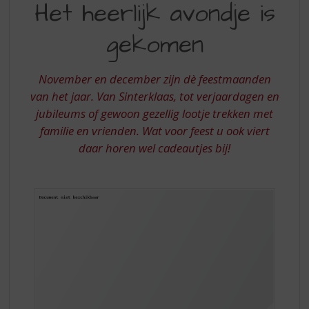
S
Het heerlijk avondje is
HEERLIJK
p
r
gekomen
AVONDJE
i
IS
n
g
November en december zijn dè feestmaanden
GEKOMEN
n
van het jaar. Van Sinterklaas, tot verjaardagen en
a
jubileums of gewoon gezellig lootje trekken met
a
familie en vrienden. Wat voor feest u ook viert
r
d
daar horen wel cadeautjes bij!
e
n
a
v
i
g
a
t
i
e