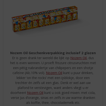
Nozem Oil Geschenkverpakking inclusief 2 glazen
Er is geen drank ter wereld die lijkt op
Nozem Oil
, dus
het is even wennen. U proeft friszure citrusvruchten met
een pittig nabrandertje van chilipepers en een shotje
cafeïne (Alc.10% vol).
Nozem Oil
kunt u puur drinken,
lekker ‘on the rocks’ met een ijsblokje, door een
trechter én zelfs uit een glas. Denk er wel aan uw
plafond te verstevigen, want anders vliegt u er
doorheen!
Nozem Oil
kunt u ook goed mixen: met cola,
verse Jus d’orange, sinas en zelfs in uw warme dranken
als koffie, thee, chocolademelk etc.