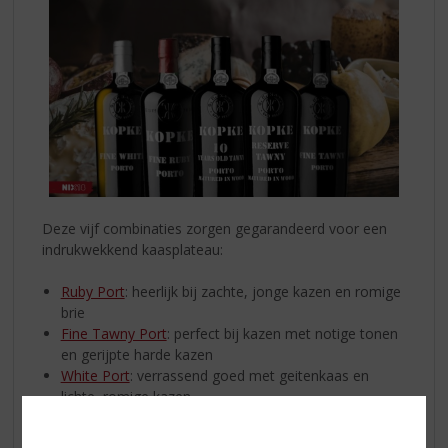
Deze vijf combinaties zorgen gegarandeerd voor een
indrukwekkend kaasplateau:
Ruby Port
: heerlijk bij zachte, jonge kazen en romige
brie
Fine Tawny Port
: perfect bij kazen met notige tonen
en gerijpte harde kazen
White Port
: verrassend goed met geitenkaas en
lichte, romige kazen
10 Years Old Tawny
: heerlijk bij blauwschimmelkaas
of rijke, volle kaassoorten