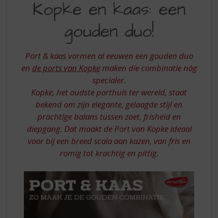
S
Kopke en kaas: een
EN
p
r
gouden duo!
KAAS
i
EEN
n
g
Port & kaas vormen al eeuwen een gouden duo
GOUDEN
n
en
de ports van Kopke
maken die combinatie nóg
DUO
a
specialer.
a
Kopke, het oudste porthuis ter wereld, staat
r
d
bekend om zijn elegante, gelaagde stijl en
e
prachtige balans tussen zoet, frisheid en
n
diepgang. Dat maakt de Port van Kopke ideaal
a
voor bij een breed scala aan kazen, van fris en
v
romig tot krachtig en pittig.
i
g
a
t
i
e