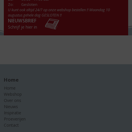
Zo:
Gesloten
U kunt ook altijd 24/7 op onze webshop bestellen !! Maandag 10
augustus gehele dag GESLOTEN !!
NIEUWSBRIEF
Schrijf je hier in
Home
Home
Webshop
Over ons
Nieuws
Inspiratie
Proeverijen
Contact