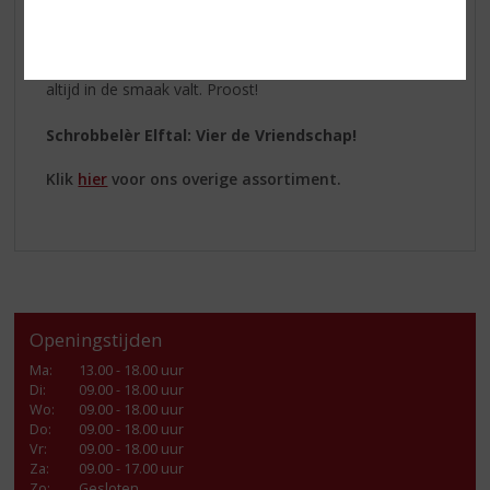
Of je nu een doorgewinterde Schrobbelèr-fan bent of
de likeur voor het eerst wilt proberen, de rijke smaak en
de feestelijke associaties maken het een drankje dat
altijd in de smaak valt. Proost!
Schrobbelèr Elftal: Vier de Vriendschap!
Klik
hier
voor ons overige assortiment.
Openingstijden
Ma
:
13.00 - 18.00 uur
Di
:
09.00 - 18.00 uur
Wo
:
09.00 - 18.00 uur
Do
:
09.00 - 18.00 uur
Vr
:
09.00 - 18.00 uur
Za
:
09.00 - 17.00 uur
Zo:
Gesloten