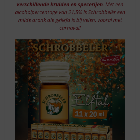
verschillende kruiden en specerijen
. Met een
ELFTAL
alcoholpercentage van 21,5% is Schrobbelèr een
TRAY
milde drank die geliefd is bij velen, vooral met
carnaval!