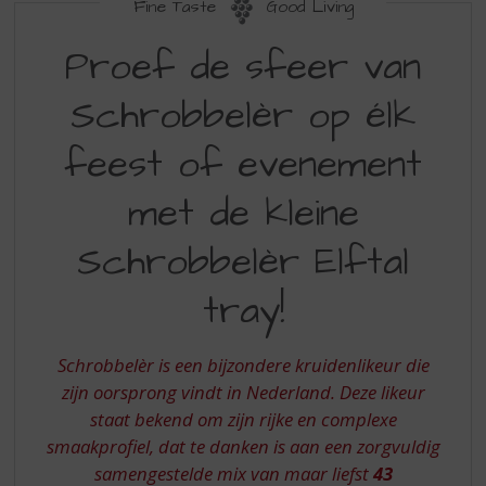
S
Fine Taste
Good Living
p
PROEF
r
Proef de sfeer van
DE
i
n
Schrobbelèr op élk
SFEER
g
VAN
n
feest of evenement
a
SCHROBBELER
a
met de kleine
OP
r
d
ELK
Schrobbelèr Elftal
e
FEEST
n
tray!
a
OF
v
EVENEMENT
i
Schrobbelèr is een bijzondere kruidenlikeur die
g
MET
a
zijn oorsprong vindt in Nederland. Deze likeur
DE
t
staat bekend om zijn rijke en complexe
i
KLEINE
smaakprofiel, dat te danken is aan een zorgvuldig
e
samengestelde mix van maar liefst
43
SCHROBBELER