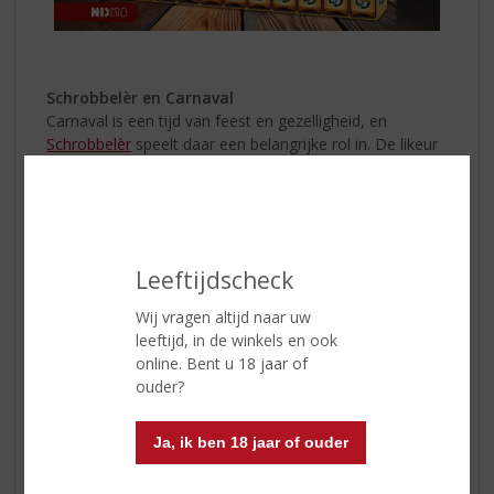
Schrobbelèr en Carnaval
Carnaval is een tijd van feest en gezelligheid, en
Schrobbelèr
speelt daar een belangrijke rol in. De likeur
wordt vaak gedronken tijdens carnavalsvieringen in
Nederland, waar het zorgt voor een warme en
feestelijke sfeer. De zachte smaak en het relatief lage
alcoholpercentage maken het een toegankelijke keuze
voor iedereen die wil genieten van de festiviteiten.
Leeftijdscheck
Schrobbelèr Kleintje Tray
Wij vragen altijd naar uw
Voor liefhebbers van Schrobbelèr die graag een kleinere
leeftijd, in de winkels en ook
hoeveelheid willen hebben, is er de
Schrobbelèr Kleintje
online. Bent u 18 jaar of
Tray
. Deze
tray
bevat 11 flesjes van elk 2 cl, ideaal voor
ouder?
proeverijen of om te delen met vrienden tijdens een
gezellig samenzijn. Het is een handige manier om van
Ja, ik ben 18 jaar of ouder
deze heerlijke likeur te genieten zonder meteen een
grote fles te hoeven openen.