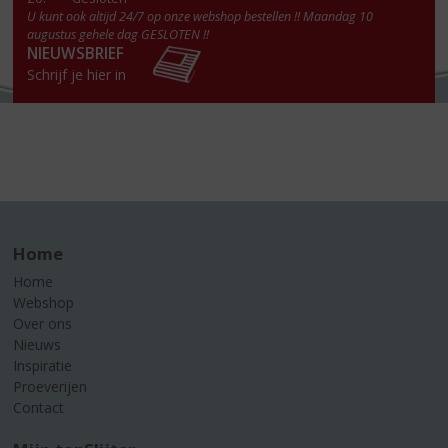
U kunt ook altijd 24/7 op onze webshop bestellen !! Maandag 10
augustus gehele dag GESLOTEN !!
NIEUWSBRIEF
Schrijf je hier in
Home
Home
Webshop
Over ons
Nieuws
Inspiratie
Proeverijen
Contact