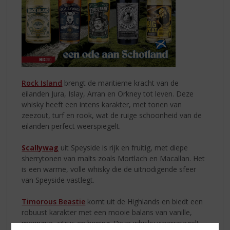
Rock Island
brengt de maritieme kracht van de
eilanden Jura, Islay, Arran en Orkney tot leven. Deze
whisky heeft een intens karakter, met tonen van
zeezout, turf en rook, wat de ruige schoonheid van de
eilanden perfect weerspiegelt.
Scallywag
uit Speyside is rijk en fruitig, met diepe
sherrytonen van malts zoals Mortlach en Macallan. Het
is een warme, volle whisky die de uitnodigende sfeer
van Speyside vastlegt.
Timorous Beastie
komt uit de Highlands en biedt een
robuust karakter met een mooie balans van vanille,
meringue, citrus en honing. Deze whisky weerspiegelt