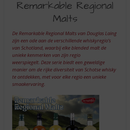
S
Remarkable Regional
REGIONAL
p
r
Malts
MALTS
i
n
g
De
Remarkable Regional Malts
van Douglas Laing
n
zijn een ode aan de verschillende whiskyregio’s
a
van Schotland, waarbij elke blended malt de
a
unieke kenmerken van zijn regio
r
d
weerspiegelt. Deze serie biedt een geweldige
e
manier om de rijke diversiteit van Schotse whisky
n
te ontdekken, met voor elke regio een unieke
a
smaakervaring.
v
i
g
a
t
i
e