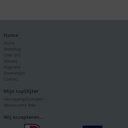
Home
Home
Webshop
Over ons
Nieuws
Inspiratie
Proeverijen
Contact
Mijn topSlijter
Herroepingsformulier
Interessante links
Wij accepteren...