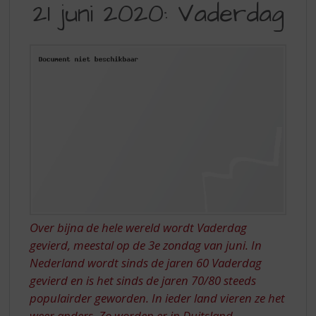
S
21 juni 2020: Vaderdag
JUNI
p
r
2020:
i
VADERDAG
n
g
n
a
a
r
d
e
n
a
v
i
Over bijna de hele wereld wordt Vaderdag
g
gevierd, meestal op de 3e zondag van juni. In
a
Nederland wordt sinds de jaren 60 Vaderdag
t
gevierd en is het sinds de jaren 70/80 steeds
i
populairder geworden. In ieder land vieren ze het
e
weer anders. Zo worden er in Duitsland