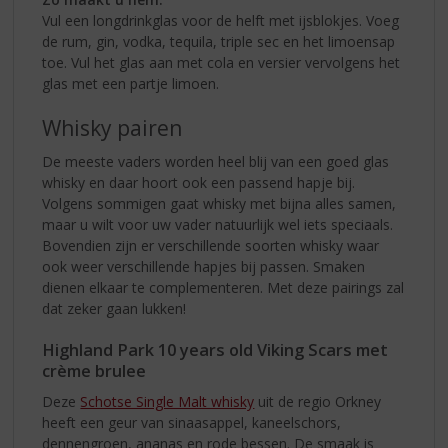
Vul een longdrinkglas voor de helft met ijsblokjes. Voeg
de rum, gin, vodka, tequila, triple sec en het limoensap
toe. Vul het glas aan met cola en versier vervolgens het
glas met een partje limoen.
Whisky pairen
De meeste vaders worden heel blij van een goed glas
whisky en daar hoort ook een passend hapje bij.
Volgens sommigen gaat whisky met bijna alles samen,
maar u wilt voor uw vader natuurlijk wel iets speciaals.
Bovendien zijn er verschillende soorten whisky waar
ook weer verschillende hapjes bij passen. Smaken
dienen elkaar te complementeren. Met deze pairings zal
dat zeker gaan lukken!
Highland Park 10 years old Viking Scars met
crème brulee
Deze
Schotse Single Malt whisky
uit de regio Orkney
heeft een geur van sinaasappel, kaneelschors,
dennengroen, ananas en rode bessen. De smaak is