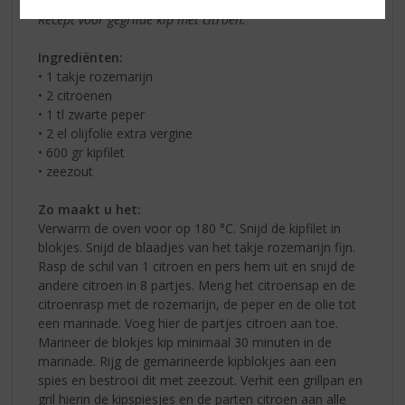
Recept voor gegrilde kip met citroen:
Ingrediënten:
• 1 takje rozemarijn
• 2 citroenen
• 1 tl zwarte peper
• 2 el olijfolie extra vergine
• 600 gr kipfilet
• zeezout
Zo maakt u het:
Verwarm de oven voor op 180 °C. Snijd de kipfilet in
blokjes. Snijd de blaadjes van het takje rozemarijn fijn.
Rasp de schil van 1 citroen en pers hem uit en snijd de
andere citroen in 8 partjes. Meng het citroensap en de
citroenrasp met de rozemarijn, de peper en de olie tot
een marinade. Voeg hier de partjes citroen aan toe.
Marineer de blokjes kip minimaal 30 minuten in de
marinade. Rijg de gemarineerde kipblokjes aan een
spies en bestrooi dit met zeezout. Verhit een grillpan en
gril hierin de kipspiesjes en de parten citroen aan alle