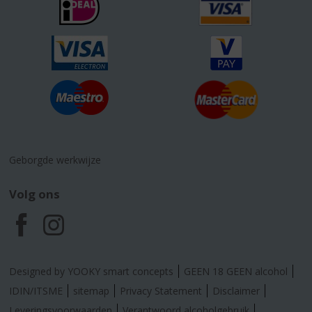
Geborgde werkwijze
Volg ons
F
I
a
n
Designed by YOOKY smart concepts
GEEN 18 GEEN alcohol
c
s
IDIN/ITSME
sitemap
Privacy Statement
Disclaimer
Leveringsvoorwaarden
Verantwoord alcoholgebruik