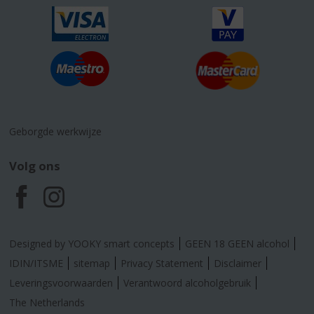
Geborgde werkwijze
Volg ons
F
I
a
n
Designed by YOOKY smart concepts
GEEN 18 GEEN alcohol
c
s
IDIN/ITSME
sitemap
Privacy Statement
Disclaimer
Leveringsvoorwaarden
Verantwoord alcoholgebruik
e
t
The Netherlands