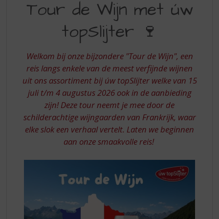
S
Tour de Wijn met úw
DE
p
r
topSlijter 🍷
WIJN
i
MET
n
g
Welkom bij onze bijzondere "Tour de Wijn", een
UW
n
reis langs enkele van de meest verfijnde wijnen
TOPSLIJTER
a
uit ons assortiment bij úw topSlijter welke van 15
a
juli t/m 4 augustus 2026 ook in de aanbieding
r
d
zijn! Deze tour neemt je mee door de
e
schilderachtige wijngaarden van Frankrijk, waar
n
elke slok een verhaal vertelt. Laten we beginnen
a
aan onze smaakvolle reis!
v
i
g
a
t
i
e