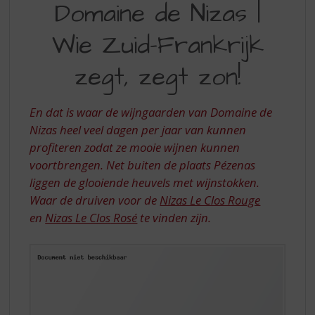
S
Domaine de Nizas |
DE
p
r
Wie Zuid-Frankrijk
NIZAS
i
|
n
zegt, zegt zon!
g
WIE
n
ZUID-
a
En dat is waar de wijngaarden van Domaine de
a
FRANKRIJK
Nizas heel veel dagen per jaar van kunnen
r
profiteren zodat ze mooie wijnen kunnen
ZEGT
d
voortbrengen. Net buiten de plaats Pézenas
e
ZEGT
n
liggen de glooiende heuvels met wijnstokken.
ZON
a
Waar de druiven voor de
Nizas Le Clos Rouge
v
en
Nizas Le Clos
Rosé
te vinden zijn.
i
g
a
t
i
e