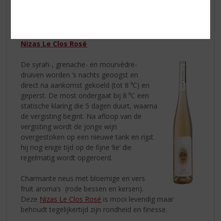
afleveren en de levendigheid van de Mourvèdre maken
een evenwichtig geheel. Een duidelijk Mediterrane wijn:
genereus.
Nizas Le Clos Rosé
De syrah-, grenache- en mourvèdre-
druiven worden ’s nachts geoogst en
direct na aankomst gekoeld (tot 8 ⁰C) en
geperst. De most ondergaat bij 8 ⁰C een
statische klaring die 5 dagen duurt, waarna
de vergisting begint. Na afloop van de
vergisting wordt de jonge wijn
overgestoken op een nieuwe tank en rijpt
hij nog enige tijd op de fijne ‘lie’ die
regelmatig wordt opgeroerd.
Charmante neus met bloemige en vers
fruit aroma’s (rode bessen en kersen).
Deze
Nizas Le Clos Rosé
is mooi levendig maar
behoudt tegelijkertijd zijn rondheid en finesse.