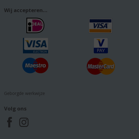
Wij accepteren...
Geborgde werkwijze
Volg ons
F
I
a
n