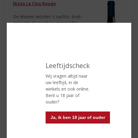
Nizas Le Clos Rouge
De druiven worden ’s nachts -koel-
geoogst; de syrah en mourvèdre
ondergaan een koude schilweking (bij
12 ⁰C) gedurende 5 dagen. Een paar
keer per dag loopt een deel van het sap
af: zo komen kleur en de voorlopers
van de aroma’s vrij. Dan wordt de
temperatuur verhoogd tot de vergisting
Leeftijdscheck
spontaan op gang komt. Zodra de
gisting klaar is, wordt de hoed van
Wij vragen altijd naar
schilletjes net zo vaak en lang
uw leeftijd, in de
ondergeduwd tot de juiste hoeveelheid tannine
winkels en ook online.
onttrokken is.
Bent u 18 jaar of
ouder?
Zacht en intense tonen van rood fruit. De
persoonlijkheid van
Nizas Le Clos Rouge
ligt in het fruit
Ja, ik ben 18 jaar of ouder
en de kruidigheid van de Syrah. Er is een mooie balans
in de blend met de Grenache en de Mourvèdre. De
zoetheid die de druiven van oude Grenache stokken