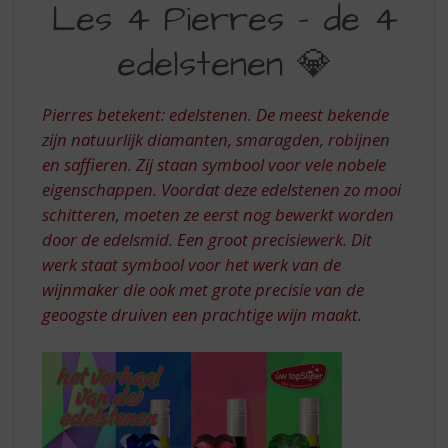
S
Les 4 Pierres – de 4
4
p
r
edelstenen 💎
PIERRES
i
DE
n
g
Pierres betekent: edelstenen. De meest bekende
4
n
zijn natuurlijk diamanten, smaragden, robijnen
EDELSTENEN
a
en saffieren. Zij staan symbool voor vele nobele
a
eigenschappen. Voordat deze edelstenen zo mooi
r
d
schitteren, moeten ze eerst nog bewerkt worden
e
door de edelsmid. Een groot precisiewerk. Dit
n
werk staat symbool voor het werk van de
a
wijnmaker die ook met grote precisie van de
v
geoogste druiven een prachtige wijn maakt.
i
g
a
t
i
e