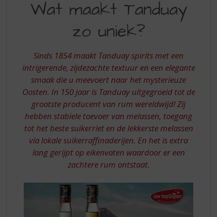
S
Wat maakt Tanduay
MAAKT
p
r
zo uniek?
TANDUAY
i
ZO
n
g
Sinds 1854 maakt Tanduay spirits met een
UNIEK
n
intrigerende, zijdezachte textuur en een elegante
a
smaak die u meevoert naar het mysterieuze
a
Oosten. In 150 jaar is Tanduay uitgegroeid tot de
r
d
grootste producent van rum wereldwijd! Zij
e
hebben stabiele toevoer van melassen, toegang
n
tot het beste suikerriet en de lekkerste melassen
a
via lokale suikerraffinaderijen. En het is extra
v
lang gerijpt op eikenvaten waardoor er een
i
zachtere rum ontstaat.
g
a
t
i
e