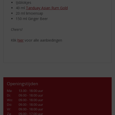
IJsblokjes
40 ml
Tanduay Asian Rum Gold
20 ml limoensap
150 ml Ginger Beer
Cheers!
Klik
hier
voor alle aanbiedingen
Openingstijden
Ma
:
13.00 - 18.00 uur
Di
:
09.00 - 18.00 uur
Wo
:
09.00 - 18.00 uur
Do
:
09.00 - 18.00 uur
Vr
:
09.00 - 18.00 uur
Za
:
09.00 - 17.00 uur