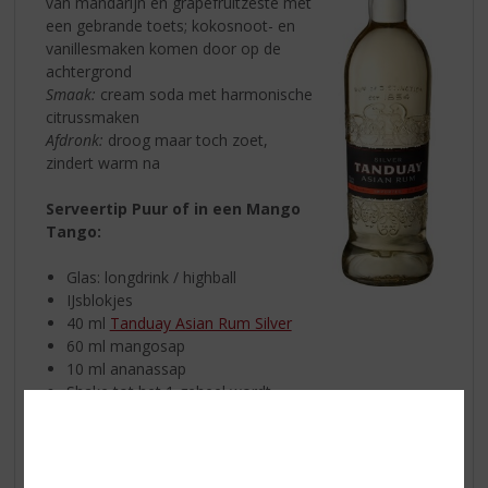
van mandarijn en grapefruitzeste met
een gebrande toets; kokosnoot- en
vanillesmaken komen door op de
achtergrond
Smaak:
cream soda met harmonische
citrussmaken
Afdronk:
droog maar toch zoet,
zindert warm na
Serveertip Puur of in een Mango
Tango:
Glas: longdrink / highball
IJsblokjes
40 ml
Tanduay Asian Rum Silver
60 ml mangosap
10 ml ananassap
Shake tot het 1 geheel wordt
Tanduay Gold Asian Rum
De zijdezachte
Tanduay Gold Rum
wordt tot 7 jaar