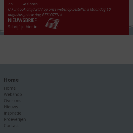
Zo:
Gesloten
U kunt ook altijd 24/7 op onze webshop bestellen !! Maandag 10
augustus gehele dag GESLOTEN !!
NIEUWSBRIEF
Schrijf je hier in
Home
Home
Webshop
Over ons
Nieuws
Inspiratie
Proeverijen
Contact