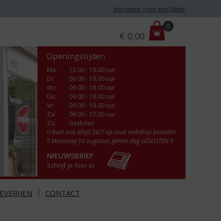
Inloggen mijn topSlijter
P
0
€
0,00
r
i
Openingstijden
j
s
Ma
:
13.00 - 18.00 uur
Di
:
09.00 - 18.00 uur
:
Wo
:
09.00 - 18.00 uur
Do
:
09.00 - 18.00 uur
Vr
:
09.00 - 18.00 uur
Za
:
09.00 - 17.00 uur
Zo:
Gesloten
U kunt ook altijd 24/7 op onze webshop bestellen
!! Maandag 10 augustus gehele dag GESLOTEN !!
NIEUWSBRIEF
Schrijf je hier in
EVERIJEN
CONTACT