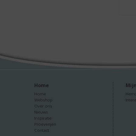
Home
Mijn
Home
Herro
Webshop
Inter
Over ons
Nieuws
Inspiratie
Proeverijen
Contact