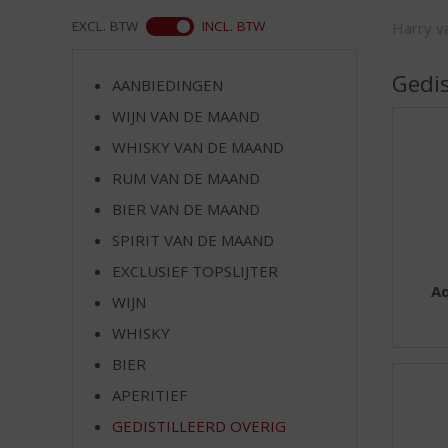
d
S
WEB
EXCL. BTW
INCL. BTW
Harry va
p
r
Gedis
AANBIEDINGEN
i
n
WIJN VAN DE MAAND
g
WHISKY VAN DE MAAND
n
RUM VAN DE MAAND
a
a
BIER VAN DE MAAND
r
SPIRIT VAN DE MAAND
d
e
EXCLUSIEF TOPSLIJTER
n
Aq
WIJN
a
v
WHISKY
i
BIER
g
APERITIEF
a
t
GEDISTILLEERD OVERIG
i