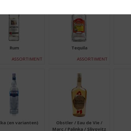
Rum
Tequila
ASSORTIMENT
ASSORTIMENT
a (en varianten)
Obstler / Eau de Vie /
Marc / Palinka / Slivovitz