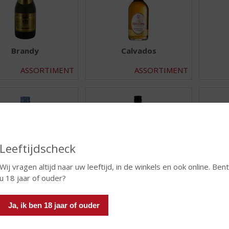
Brandy
Calvados
ASSORTIMENT
ASSORTIMENT
Leeftijdscheck
Wij vragen altijd naar uw leeftijd, in de winkels en ook online. Bent
u 18 jaar of ouder?
Gin
Grappa
ASSORTIMENT
ASSORTIMENT
Ja, ik ben 18 jaar of ouder