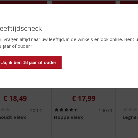
)
)
 INFO
MEER INFO
MEER 
eeftijdscheck
j vragen altijd naar uw leeftijd, in de winkels en ook online. Bent u
8 jaar of ouder?
Ja, ik ben 18 jaar of ouder
€
18,49
€
17,99
(
(
100 CL
100 CL
0
4
oudt Vieux
Hoppe Vieux
Legner
,
,
0
5
/
/
5
5