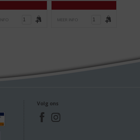
)
)
INFO
MEER INFO
Volg ons
F
I
a
n