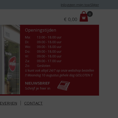
Inloggen mijn topSlijter
P
0
€
0,00
r
i
Openingstijden
j
s
Ma
:
13.00 - 18.00 uur
Di
:
09.00 - 18.00 uur
:
Wo
:
09.00 - 18.00 uur
Do
:
09.00 - 18.00 uur
Vr
:
09.00 - 18.00 uur
Za
:
09.00 - 17.00 uur
Zo:
Gesloten
U kunt ook altijd 24/7 op onze webshop bestellen
!! Maandag 10 augustus gehele dag GESLOTEN !!
NIEUWSBRIEF
Schrijf je hier in
EVERIJEN
CONTACT