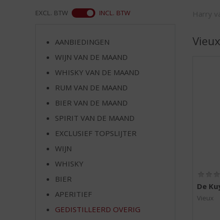
d
S
WEB
EXCL. BTW
INCL. BTW
Harry va
p
r
Vieu
AANBIEDINGEN
i
n
WIJN VAN DE MAAND
g
WHISKY VAN DE MAAND
n
RUM VAN DE MAAND
a
a
BIER VAN DE MAAND
r
SPIRIT VAN DE MAAND
d
e
EXCLUSIEF TOPSLIJTER
n
WIJN
a
v
WHISKY
i
BIER
g
De Ku
APERITIEF
a
Vieux
t
GEDISTILLEERD OVERIG
i