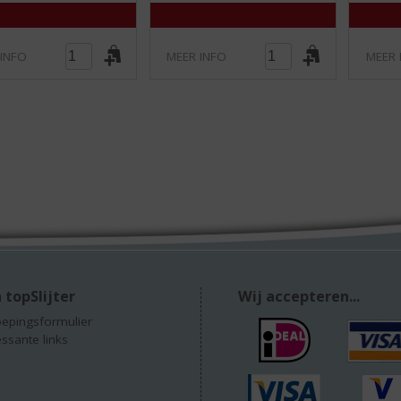
)
)
 INFO
MEER INFO
MEER 
 topSlijter
Wij accepteren...
epingsformulier
essante links