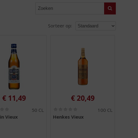
Zoeken
Sorteer op:
€
11,49
€
20,49
(
(
50 CL
100 CL
0
0
in Vieux
Henkes Vieux
,
,
0
0
/
/
5
5