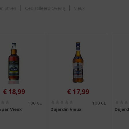
SHOP
n Strien
Gedistilleerd Overig
Vieux
x
€
18,99
€
17,99
(
(
100 CL
100 CL
0
0
yper Vieux
Dujardin Vieux
Dujard
,
,
0
0
/
/
5
5