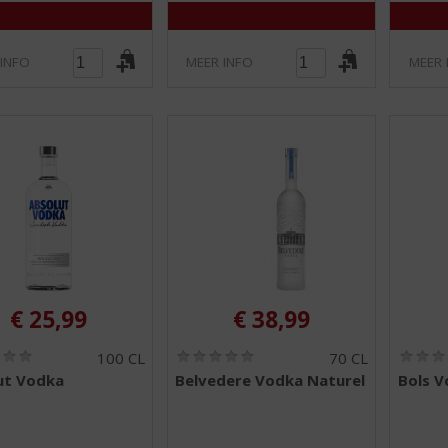
)
)
 INFO
MEER INFO
MEER 
€
25,99
€
38,99
(
(
100 CL
70 CL
0
0
ut Vodka
Belvedere Vodka Naturel
Bols 
,
,
0
0
/
/
5
5