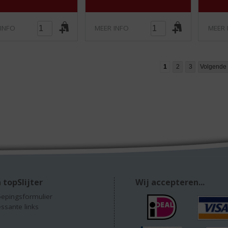
 INFO
MEER INFO
MEER 
1
2
3
Volgende
 topSlijter
Wij accepteren...
epingsformulier
essante links