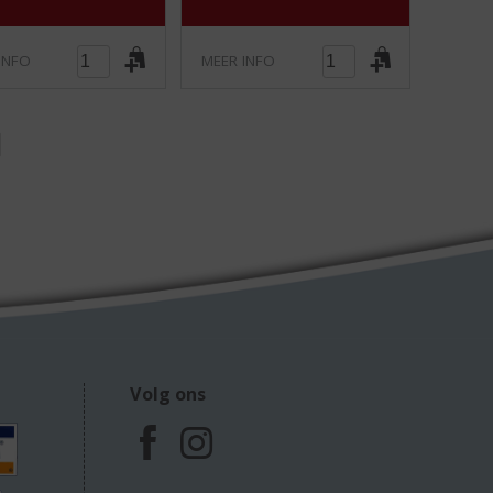
INFO
MEER INFO
Volg ons
F
I