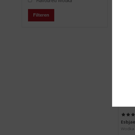
Flavoured Wodka
Filteren
MEER
Esbja
Wodka