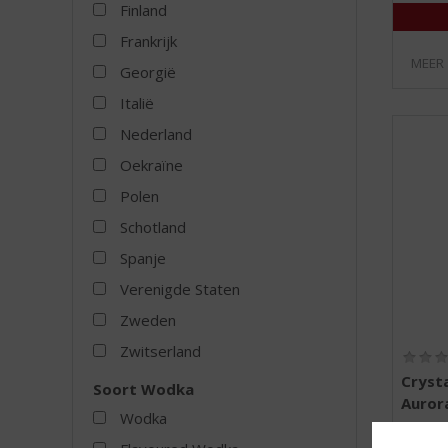
Finland
Frankrijk
MEER
Georgië
Italië
Nederland
Oekraïne
Polen
Schotland
Spanje
Verenigde Staten
Zweden
Zwitserland
Cryst
Soort Wodka
Auror
Wodka
Voorraa