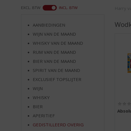
d
S
WEB
EXCL. BTW
INCL. BTW
Harry va
p
r
Wodk
AANBIEDINGEN
i
n
WIJN VAN DE MAAND
g
WHISKY VAN DE MAAND
n
RUM VAN DE MAAND
a
a
BIER VAN DE MAAND
r
SPIRIT VAN DE MAAND
d
e
EXCLUSIEF TOPSLIJTER
n
WIJN
a
v
WHISKY
i
BIER
g
Absolu
APERITIEF
a
t
GEDISTILLEERD OVERIG
i