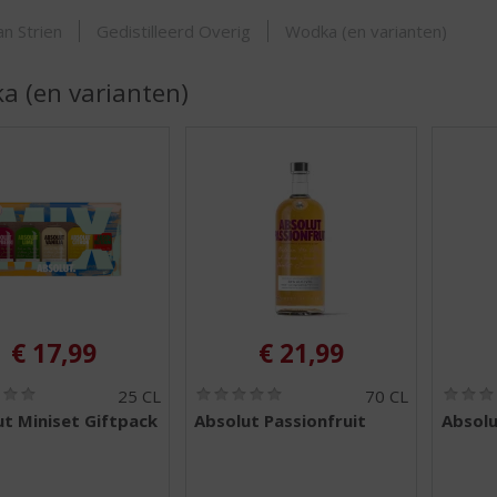
SHOP
n Strien
Gedistilleerd Overig
Wodka (en varianten)
a (en varianten)
€
17,99
€
21,99
(
(
25 CL
70 CL
0
0
t Miniset Giftpack
Absolut Passionfruit
Absolu
,
,
0
0
/
/
5
5