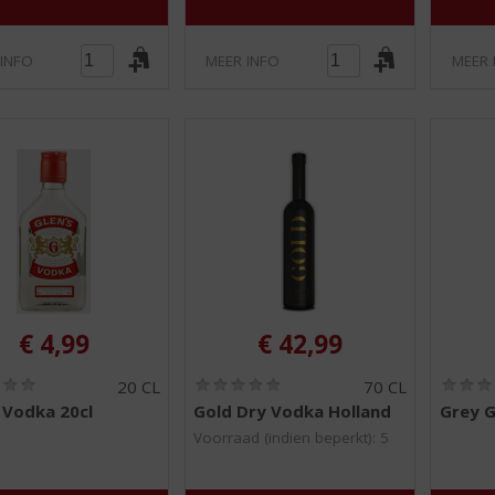
5
5
)
)
 INFO
MEER INFO
MEER 
€
4,99
€
42,99
(
(
20 CL
70 CL
0
0
 Vodka 20cl
Gold Dry Vodka Holland
Grey 
,
,
0
0
Voorraad (indien beperkt): 5
/
/
5
5
)
)