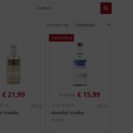
Zoeken
Sorteer op:
Originele prijs was:
, Huidige prijs is:
€
21,99
€
15,99
€
19,99
(
(
70 CL
70 CL
0
0
t Vanilia
Absolut Vodka
,
,
0
0
Wodka
/
/
5
5