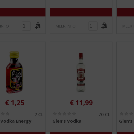
5
5
)
)
 INFO
MEER INFO
MEER 
€
1,25
€
11,99
(
(
2 CL
70 CL
0
0
l Vodka Energy
Glen's Vodka
Glen's
,
,
0
0
/
/