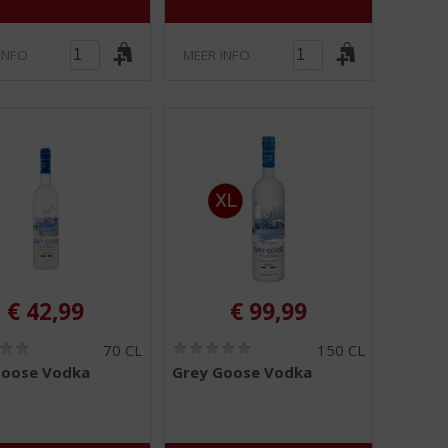
5
5
)
)
INFO
MEER INFO
€
42,99
€
99,99
(
(
70 CL
150 CL
0
0
Goose Vodka
Grey Goose Vodka
,
,
0
0
/
/
5
5
)
)