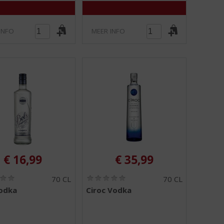
)
)
INFO
MEER INFO
€
16,99
€
35,99
(
(
70 CL
70 CL
0
0
Vodka
Ciroc Vodka
,
,
0
0
/
/
5
5