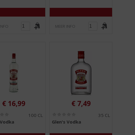
5
5
)
)
INFO
MEER INFO
€
16,99
€
7,49
(
(
100 CL
35 CL
0
0
 Vodka
Glen's Vodka
,
,
0
0
/
/