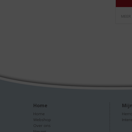
MEER
Home
Mijn
Home
Herro
Webshop
Inter
Over ons
Nieuws