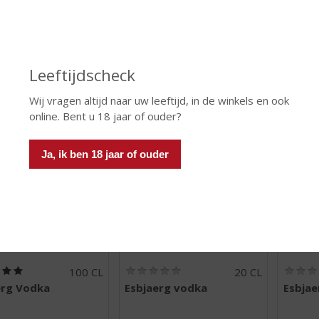
)
)
 INFO
MEER INFO
MEER 
Leeftijdscheck
Wij vragen altijd naar uw leeftijd, in de winkels en ook
online. Bent u 18 jaar of ouder?
Ja, ik ben 18 jaar of ouder
€
19,99
€
5,99
(
(
100 CL
20 CL
5
0
erg Vodka
Esbjaerg vodka
Esbjae
,
,
0
0
/
/