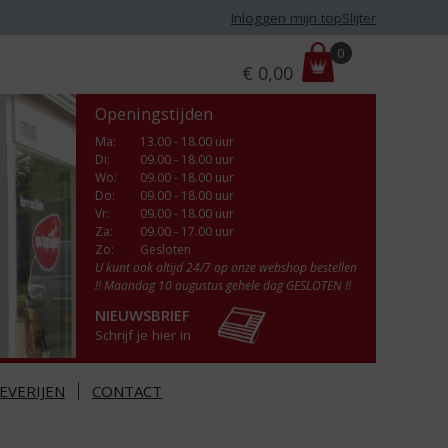
Inloggen mijn topSlijter
P
0
€
0,00
r
i
Openingstijden
j
s
Ma
:
13.00 - 18.00 uur
Di
:
09.00 - 18.00 uur
:
Wo
:
09.00 - 18.00 uur
Do
:
09.00 - 18.00 uur
Vr
:
09.00 - 18.00 uur
Za
:
09.00 - 17.00 uur
Zo:
Gesloten
U kunt ook altijd 24/7 op onze webshop bestellen
!! Maandag 10 augustus gehele dag GESLOTEN !!
NIEUWSBRIEF
Schrijf je hier in
EVERIJEN
CONTACT