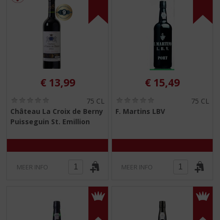
€
13,99
€
15,49
(
(
75 CL
75 CL
0
0
Château La Croix de Berny
F. Martins LBV
,
,
Puisseguin St. Emillion
0
0
/
/
5
5
)
)
MEER INFO
MEER INFO