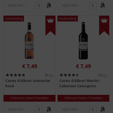
MEER INFO
MEER INFO
€
7,49
€
7,49
(
(
75 CL
75 CL
4
4
Caves d'Albret Grenache
Caves d'Albret Merlot-
,
,
Rosé
Cabernet Sauvignon
8
5
/
/
5
5
6 flessen halen 5 betalen
6 flessen halen 5 betalen
)
)
MEER INFO
MEER INFO