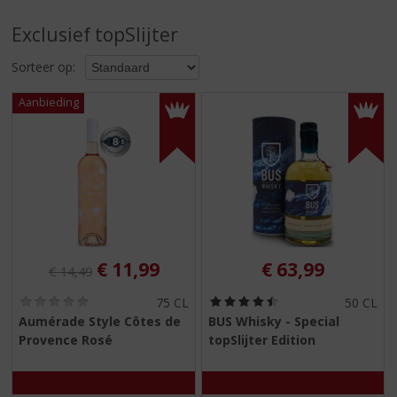
S
p
Exclusief topSlijter
r
i
Sorteer op:
n
g
n
a
a
r
d
e
n
a
v
Originele prijs was:
, Huidige prijs is:
€
11,99
€
63,99
€
14,49
i
g
(
(
75 CL
50 CL
0
4
a
Aumérade Style Côtes de
BUS Whisky - Special
,
,
t
Provence Rosé
topSlijter Edition
0
5
i
/
/
5
5
e
)
)