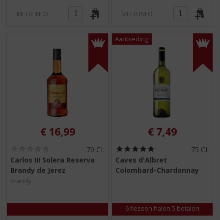
MEER INFO
MEER INFO
€
16,99
€
7,49
(
(
70 CL
75 CL
0
5
Carlos III Solera Reserva
Caves d'Albret
,
,
Brandy de Jerez
Colombard-Chardonnay
0
0
/
/
brandy
5
5
)
)
6 flessen halen 5 betalen