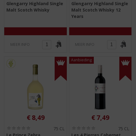
3
0
Glengarry Highland Single
Glengarry Highland Single
,
,
Malt Scotch Whisky
Malt Scotch Whisky 12
0
0
/
/
Years
5
5
)
)
MEER INFO
MEER INFO
€
8,49
€
7,49
(
(
75 CL
75 CL
0
0
Le Prince Zebra
Les 4 Pierres Cabernet