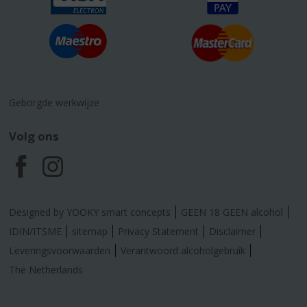
Geborgde werkwijze
Volg ons
F
I
a
n
Designed by YOOKY smart concepts
GEEN 18 GEEN alcohol
c
s
IDIN/ITSME
sitemap
Privacy Statement
Disclaimer
Leveringsvoorwaarden
Verantwoord alcoholgebruik
e
t
The Netherlands