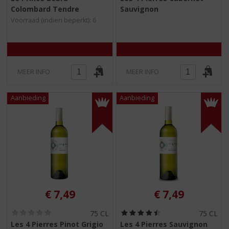
,
,
Colombard Tendre
Sauvignon
0
0
/
/
Voorraad (indien beperkt): 6
5
5
)
)
MEER INFO
MEER INFO
€
7,49
€
7,49
(
(
75 CL
75 CL
0
4
Les 4 Pierres Pinot Grigio
Les 4 Pierres Sauvignon
,
,