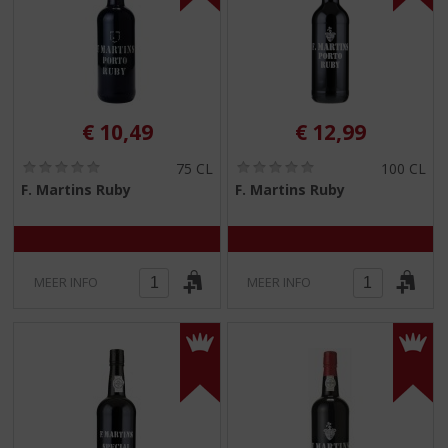
€
10,49
€
12,99
(
(
75 CL
100 CL
0
0
F. Martins Ruby
F. Martins Ruby
,
,
0
0
/
/
5
5
)
)
MEER INFO
MEER INFO