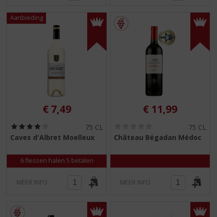
€
7,49
€
11,99
(
(
75 CL
75 CL
4
0
Caves d'Albret Moelleux
Château Bégadan Médoc
,
,
0
0
/
/
6 flessen halen 5 betalen
5
5
)
)
MEER INFO
MEER INFO