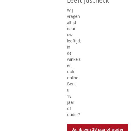
Leeftijdscheck
€
12,99
€
10,49
Wij
(
(
100 CL
75 CL
vragen
0
0
F. Martins Tawny
F. Martins White
altijd
,
,
naar
0
0
/
/
uw
5
5
leeftijd,
)
)
in
MEER INFO
MEER INFO
de
winkels
en
ook
online.
Bent
u
18
jaar
of
ouder?
€
20,49
€
16,99
(
(
Ja, ik ben 18 jaar of ouder
100 CL
70 CL