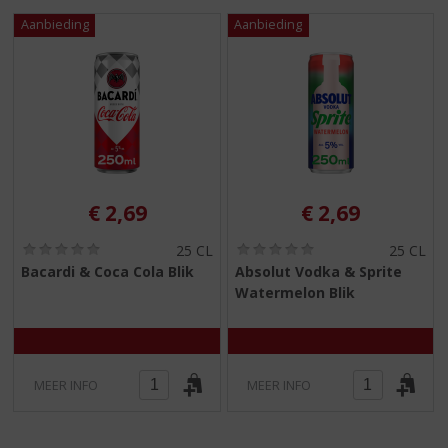
S
p
r
i
n
g
n
a
a
r
€
2,69
€
2,69
d
e
(
(
25 CL
25 CL
n
0
0
Bacardi & Coca Cola Blik
Absolut Vodka & Sprite
a
,
,
Watermelon Blik
0
0
v
/
/
i
5
5
g
)
)
a
t
MEER INFO
MEER INFO
i
e