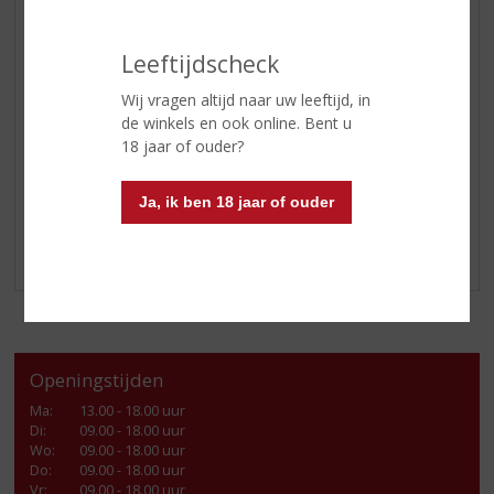
FRISDRANK
Leeftijdscheck
GLASWERK
GESCHENKVERPAKKING
Wij vragen altijd naar uw leeftijd, in
de winkels en ook online. Bent u
(RELATIE)GESCHENKEN
18 jaar of ouder?
DIVERSEN
ALCOHOLVRIJE DRANKEN
Ja, ik ben 18 jaar of ouder
VEGAN DRANKEN
LOKALE PRODUCTEN
Openingstijden
Ma
:
13.00 - 18.00 uur
Di
:
09.00 - 18.00 uur
Wo
:
09.00 - 18.00 uur
Do
:
09.00 - 18.00 uur
Vr
:
09.00 - 18.00 uur