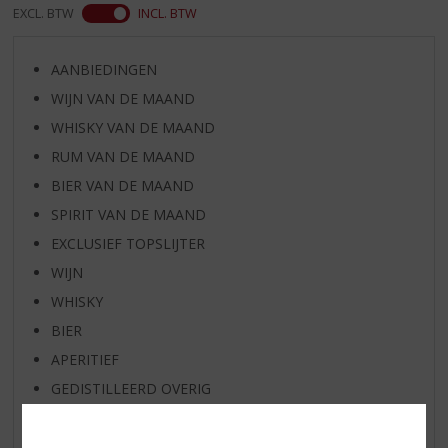
EXCL. BTW
INCL. BTW
AANBIEDINGEN
WIJN VAN DE MAAND
WHISKY VAN DE MAAND
RUM VAN DE MAAND
BIER VAN DE MAAND
SPIRIT VAN DE MAAND
EXCLUSIEF TOPSLIJTER
WIJN
WHISKY
BIER
APERITIEF
GEDISTILLEERD OVERIG
SHOTJES
KANT EN KLAAR