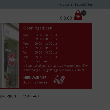
Inloggen mijn topSlijter
P
0
€
0,00
r
i
Openingstijden
j
s
Ma
:
13.00 - 18.00 uur
Di
:
09.00 - 18.00 uur
:
Wo
:
09.00 - 18.00 uur
Do
:
09.00 - 18.00 uur
Vr
:
09.00 - 18.00 uur
Za
:
09.00 - 17.00 uur
Zo:
Gesloten
U kunt ook altijd 24/7 op onze webshop bestellen
!! Maandag 10 augustus gehele dag GESLOTEN !!
NIEUWSBRIEF
Schrijf je hier in
EVERIJEN
CONTACT