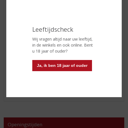
APERITIEF
GEDISTILLEERD OVERIG
SHOTJES
KANT EN KLAAR
Leeftijdscheck
FRISDRANK
Wij vragen altijd naar uw leeftijd,
GLASWERK
in de winkels en ook online. Bent
GESCHENKVERPAKKING
u 18 jaar of ouder?
(RELATIE)GESCHENKEN
Ja, ik ben 18 jaar of ouder
DIVERSEN
ALCOHOLVRIJE DRANKEN
VEGAN DRANKEN
LOKALE PRODUCTEN
Openingstijden