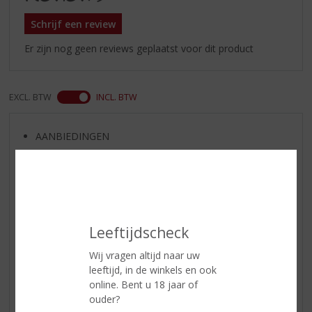
Schrijf een review
Er zijn nog geen reviews geplaatst voor dit product
EXCL. BTW
INCL. BTW
AANBIEDINGEN
WIJN VAN DE MAAND
WHISKY VAN DE MAAND
RUM VAN DE MAAND
BIER VAN DE MAAND
Leeftijdscheck
SPIRIT VAN DE MAAND
Wij vragen altijd naar uw
EXCLUSIEF TOPSLIJTER
leeftijd, in de winkels en ook
WIJN
online. Bent u 18 jaar of
WHISKY
ouder?