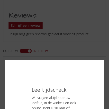
Reviews
Schrijf een review
Er zijn nog geen reviews geplaatst voor dit product
EXCL. BTW
INCL. BTW
AANBIEDINGEN
WIJN VAN DE MAAND
WHISKY VAN DE MAAND
RUM VAN DE MAAND
Leeftijdscheck
BIER VAN DE MAAND
Wij vragen altijd naar uw
SPIRIT VAN DE MAAND
leeftijd, in de winkels en ook
EXCLUSIEF TOPSLIJTER
online. Bent u 18 jaar of