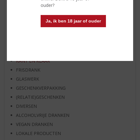
ouder?
WIJN
WHISKY
Ja, ik ben 18 jaar of ouder
BIER
APERITIEF
GEDISTILLEERD OVERIG
SHOTJES
KANT EN KLAAR
FRISDRANK
GLASWERK
GESCHENKVERPAKKING
(RELATIE)GESCHENKEN
DIVERSEN
ALCOHOLVRIJE DRANKEN
VEGAN DRANKEN
LOKALE PRODUCTEN