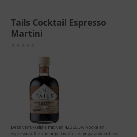
S
p
r
Tails Cocktail Espresso
i
n
Martini
g
n
(0,0
a
/
a
5)
r
d
e
n
a
v
i
g
a
t
i
Deze verrukkelijke mix van 42BELOW Vodka en
e
espressokoffie van hoge kwaliteit is gegarandeerd een