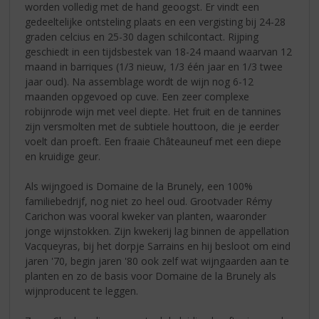
worden volledig met de hand geoogst. Er vindt een
gedeeltelijke ontsteling plaats en een vergisting bij 24-28
graden celcius en 25-30 dagen schilcontact. Rijping
geschiedt in een tijdsbestek van 18-24 maand waarvan 12
maand in barriques (1/3 nieuw, 1/3 één jaar en 1/3 twee
jaar oud). Na assemblage wordt de wijn nog 6-12
maanden opgevoed op cuve. Een zeer complexe
robijnrode wijn met veel diepte. Het fruit en de tannines
zijn versmolten met de subtiele houttoon, die je eerder
voelt dan proeft. Een fraaie Châteauneuf met een diepe
en kruidige geur.
Als wijngoed is Domaine de la Brunely, een 100%
familiebedrijf, nog niet zo heel oud. Grootvader Rémy
Carichon was vooral kweker van planten, waaronder
jonge wijnstokken. Zijn kwekerij lag binnen de appellation
Vacqueyras, bij het dorpje Sarrains en hij besloot om eind
jaren '70, begin jaren '80 ook zelf wat wijngaarden aan te
planten en zo de basis voor Domaine de la Brunely als
wijnproducent te leggen.