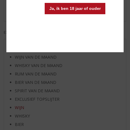
Schrijf een review
Ja, ik ben 18 jaar of ouder
Er zijn nog geen reviews geplaatst voor dit product
EXCL. BTW
INCL. BTW
AANBIEDINGEN
WIJN VAN DE MAAND
WHISKY VAN DE MAAND
RUM VAN DE MAAND
BIER VAN DE MAAND
SPIRIT VAN DE MAAND
EXCLUSIEF TOPSLIJTER
WIJN
WHISKY
BIER