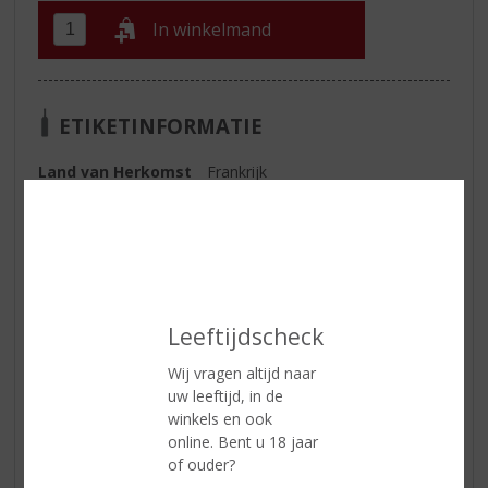
In winkelmand
ETIKETINFORMATIE
Land van Herkomst
Frankrijk
Regio
Rhône
Inhoud
75 CL
Alcoholpercentage
14% vol
Soort wijn
Rood
Leeftijdscheck
Smaaktype Wijn
Stevig & Kruidig
Wij vragen altijd naar
uw leeftijd, in de
winkels en ook
Reviews
online. Bent u 18 jaar
of ouder?