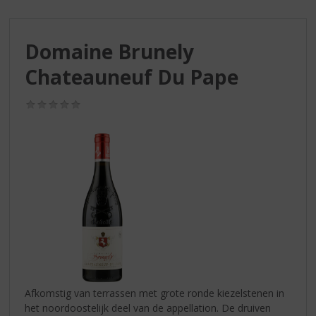
S
p
r
Domaine Brunely
i
n
Chateauneuf Du Pape
g
n
(0,0
a
/
a
5)
r
d
e
n
a
v
i
g
a
t
i
Afkomstig van terrassen met grote ronde kiezelstenen in
e
het noordoostelijk deel van de appellation. De druiven