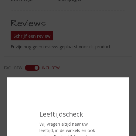
Reviews
Schrijf een review
Er zijn nog geen reviews geplaatst voor dit product
EXCL. BTW
INCL. BTW
AANBIEDINGEN
WIJN VAN DE MAAND
WHISKY VAN DE MAAND
RUM VAN DE MAAND
Leeftijdscheck
BIER VAN DE MAAND
Wij vragen altijd naar uw
SPIRIT VAN DE MAAND
leeftijd, in de winkels en ook