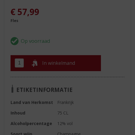
€
57,99
Fles
In winkelmand
ETIKETINFORMATIE
Land van Herkomst
Frankrijk
Inhoud
75 CL
Alcoholpercentage
12% vol
Soort wijn
Champagne