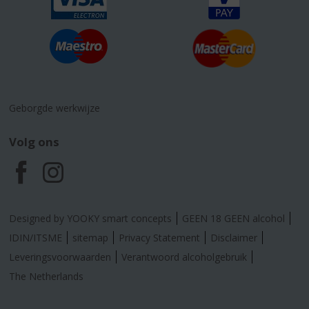
Geborgde werkwijze
Volg ons
F
I
a
n
Designed by YOOKY smart concepts
GEEN 18 GEEN alcohol
c
s
IDIN/ITSME
sitemap
Privacy Statement
Disclaimer
Leveringsvoorwaarden
Verantwoord alcoholgebruik
e
t
The Netherlands