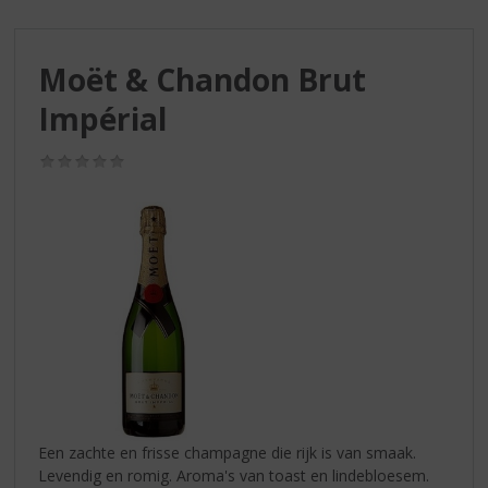
S
p
r
Moët & Chandon Brut
i
n
Impérial
g
n
(0,0
a
/
a
5)
r
d
e
n
a
v
i
g
a
t
i
Een zachte en frisse champagne die rijk is van smaak.
e
Levendig en romig. Aroma's van toast en lindebloesem.