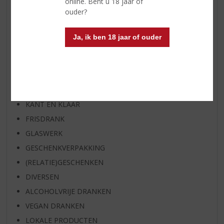
online. Bent u 18 jaar of
EXCLUSIEF TOPSLIJTER
ouder?
WIJN
WHISKY
Ja, ik ben 18 jaar of ouder
BIER
APERITIEF
GEDISTILLEERD OVERIG
SHOTJES
KANT EN KLAAR
FRISDRANK
GLASWERK
GESCHENKVERPAKKING
(RELATIE)GESCHENKEN
DIVERSEN
ALCOHOLVRIJE DRANKEN
VEGAN DRANKEN
LOKALE PRODUCTEN