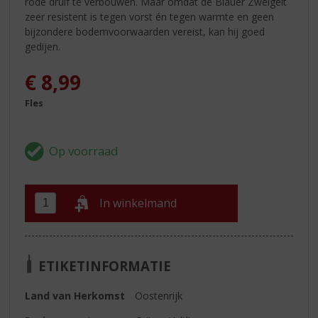
rode druif te verbouwen. Maar omdat de Blauer Zweigelt
zeer resistent is tegen vorst én tegen warmte en geen
bijzondere bodemvoorwaarden vereist, kan hij goed
gedijen.
€
8,99
Fles
In winkelmand
ETIKETINFORMATIE
Land van Herkomst
Oostenrijk