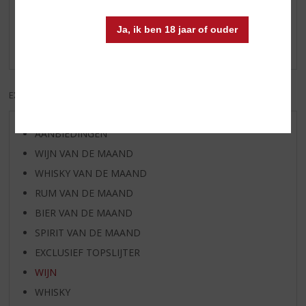
Schrijf een review
Ja, ik ben 18 jaar of ouder
Er zijn nog geen reviews geplaatst voor dit product
EXCL. BTW
INCL. BTW
AANBIEDINGEN
WIJN VAN DE MAAND
WHISKY VAN DE MAAND
RUM VAN DE MAAND
BIER VAN DE MAAND
SPIRIT VAN DE MAAND
EXCLUSIEF TOPSLIJTER
WIJN
WHISKY