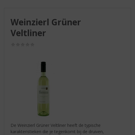
S
p
r
Weinzierl Grüner
i
n
Veltliner
g
n
(0,0
a
/
a
5)
r
d
e
n
a
v
i
g
a
t
i
De Weinzierl Grüner Veltliner heeft de typische
e
karakteristieken die je tegenkomt bij de druiven,