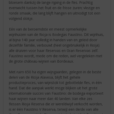
bloesem dankzij de lange rijping in de fles. Prachtig
evenwicht tussen het fruit en de frisse zuren; vlezige en
ronde smaak, die lang blijft hangen en uitnodigt tot een
volgend slokje.
Eén van de beroemdste en meest opmerkelijke
wijnhuizen van de Rioja is Bodegas Faustino. Dit wijnhuis,
al bijna 140 jaar volledig in handen van en geleid door
dezelfde familie, verbouwt (heel ongebruikelijk in Rioja)
alle druiven voor haar Reservas en Gran Reservas zelf.
Faustino wordt, mede om die reden, wel vergeleken met
de grote château-wijnen van Bordeaux.
Met ruim 650 ha eigen wijngaarden, gelegen in de beste
delen van de Rioja Alavesa, blijft het gehele
productieproces, van wijnstok tot gebottelde fles, in één
hand. Dat die aanpak werkt moge blijken uit het grote
internationale succes van Faustino: de bodega exporteert
haar wijnen naar meer dan 40 landen. Van elke zes
flessen Rioja Reserva die er wereldwijd verkocht worden,
is er één Faustino V Reserva, terwijl een derde van alle