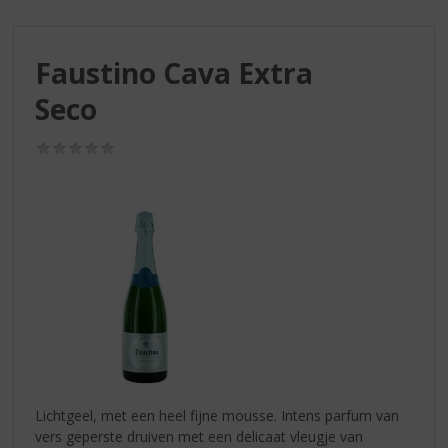
S
p
r
Faustino Cava Extra
i
n
Seco
g
n
(0,0
a
/
a
5)
r
d
e
n
a
v
i
g
a
t
i
Lichtgeel, met een heel fijne mousse. Intens parfum van
e
vers geperste druiven met een delicaat vleugje van