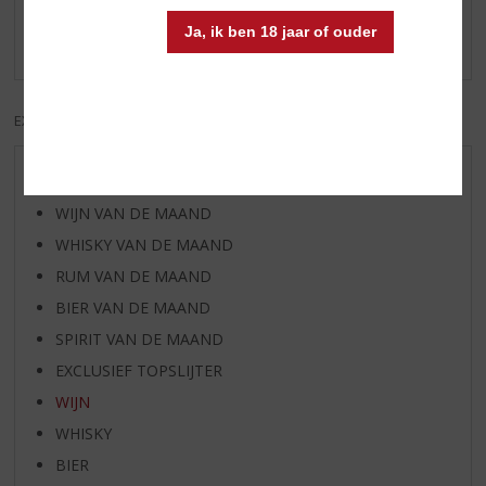
Schrijf een review
Ja, ik ben 18 jaar of ouder
Er zijn nog geen reviews geplaatst voor dit product
EXCL. BTW
INCL. BTW
AANBIEDINGEN
WIJN VAN DE MAAND
WHISKY VAN DE MAAND
RUM VAN DE MAAND
BIER VAN DE MAAND
SPIRIT VAN DE MAAND
EXCLUSIEF TOPSLIJTER
WIJN
WHISKY
BIER