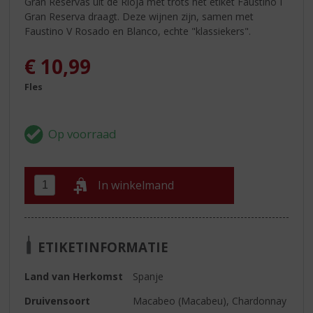
Gran Reservas uit de Rioja met trots het etiket Faustino I
Gran Reserva draagt. Deze wijnen zijn, samen met
Faustino V Rosado en Blanco, echte "klassiekers".
€
10,99
Fles
In winkelmand
ETIKETINFORMATIE
Land van Herkomst
Spanje
Druivensoort
Macabeo (Macabeu), Chardonnay