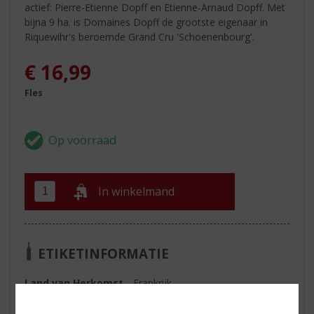
actief: Pierre-Etienne Dopff en Etienne-Arnaud Dopff. Met
bijna 9 ha. is Domaines Dopff de grootste eigenaar in
Riquewihr's beroemde Grand Cru 'Schoenenbourg'.
€
16,99
Fles
In winkelmand
ETIKETINFORMATIE
Land van Herkomst
Frankrijk
Druivensoort
Pinot blanc, Pinot auxerrois