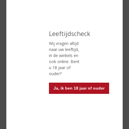
Inhoud
75 CL
Alcoholpercentage
12% vol
Soort wijn
Mousserend
Leeftijdscheck
Kleur
helder, fonkelen van kleur met
Wij vragen altijd
een fijne mousse
naar uw leeftijd,
Geur
een zachte fruitige, elegante,
in de winkels en
bloemige en licht notige geur
ook online. Bent
u 18 jaar of
Smaak
delicaat, verfijnd droog,
ouder?
sprankelend en subtiel
Wijn-spijs
aperitief, hapjes met vis, fijne
Ja, ik ben 18 jaar of ouder
ham, Elzasser zuurkool
Serveertip
8 - 10 °C
deze mousserende Crémant
d'Alsace is uitermate geschikt als
basis voor "Kir Royal".