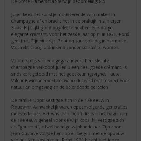
De Grote Hamersma Sterwijn beoordeling: 8,5
Julien keek het kunstje mousserende wijn maken in
Champagne af en bracht het in de praktijk in zijn eigen
Elzas. Hij blijkt goed opgelet te hebben. Fijn-droge,
elegante crémant. Voor het zesde jaar op rij in DGH. Rond
geel fruit. Fijn bittertje. Zout en zuur volledig in harmonie.
Volstrekt droog afdrinkend zonder schraal te worden.
Voor de prijs van een gegarandeerd heel slechte
champagne verkoopt Julien u een heel goede crémant. Is
sinds kort getooid met het goedkeuringsvignet Haute
Valeur Environnementale. Geproduceerd met respect voor
natuur en omgeving en de belendende percelen
De familie Dopff vestigde zich in de 17e eeuw in
Riquewihr. Aanvankelijk waren opeenvolgende generaties
meesterkuiper. Het was Jean Dopff die aan het begin van
de 19e eeuw geheel voor de wijn koos: hij vestigde zich
als "gourmet", ofwel beëdigd wijnhandelaar. Zijn zoon
Jean-Gustave volgde hem op en begon met de opbouw
van het familiewijngoed. Rond 1900 begint een jonge