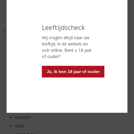
Er zijn nog geen reviews geplaatst voor dit product
Leeftijdscheck
EXCL. BTW
INCL. BTW
Wij vragen altijd naar uw
leeftijd, in de winkels en
AANBIEDINGEN
ook online. Bent u 18 jaar
of ouder?
WIJN VAN DE MAAND
WHISKY VAN DE MAAND
Ja, ik ben 18 jaar of ouder
RUM VAN DE MAAND
BIER VAN DE MAAND
SPIRIT VAN DE MAAND
EXCLUSIEF TOPSLIJTER
WIJN
WHISKY
BIER