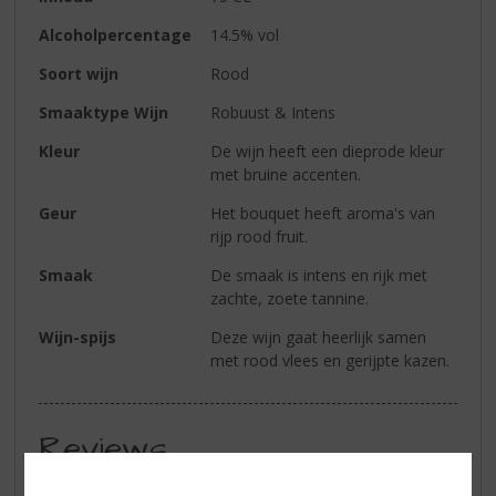
Alcoholpercentage
14.5% vol
Soort wijn
Rood
Smaaktype Wijn
Robuust & Intens
Kleur
De wijn heeft een dieprode kleur
met bruine accenten.
Geur
Het bouquet heeft aroma's van
rijp rood fruit.
Smaak
De smaak is intens en rijk met
zachte, zoete tannine.
Wijn-spijs
Deze wijn gaat heerlijk samen
met rood vlees en gerijpte kazen.
Reviews
Schrijf een review