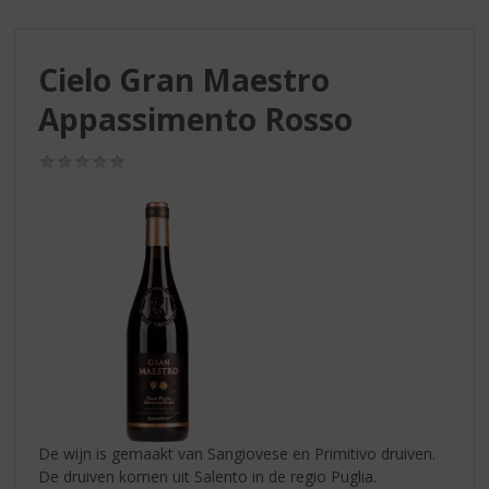
S
p
r
Cielo Gran Maestro
i
n
Appassimento Rosso
g
n
(0,0
a
/
a
5)
r
d
e
n
a
v
i
g
a
t
i
De wijn is gemaakt van Sangiovese en Primitivo druiven.
e
De druiven komen uit Salento in de regio Puglia.