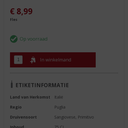
€
8,99
Fles
In winkelmand
ETIKETINFORMATIE
Land van Herkomst
Italië
Regio
Puglia
Druivensoort
Sangiovese, Primitivo
Inhoud
75 CL