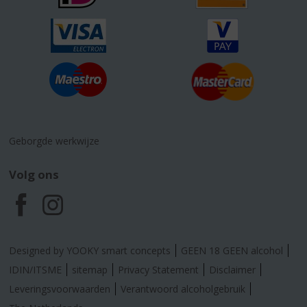
Geborgde werkwijze
Volg ons
F
I
a
n
Designed by YOOKY smart concepts
GEEN 18 GEEN alcohol
c
s
IDIN/ITSME
sitemap
Privacy Statement
Disclaimer
Leveringsvoorwaarden
Verantwoord alcoholgebruik