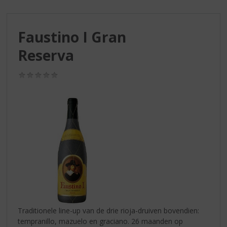
S
p
r
Faustino I Gran
i
n
Reserva
g
n
(0,0
a
/
a
5)
r
d
e
n
a
v
i
g
a
t
i
Traditionele line-up van de drie rioja-druiven bovendien:
e
tempranillo, mazuelo en graciano. 26 maanden op