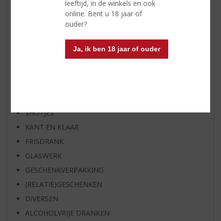
leeftijd, in de winkels en ook
SPIRIT VAN DE MAAND
online. Bent u 18 jaar of
ouder?
EXCLUSIEF TOPSLIJTER
WIJN
Ja, ik ben 18 jaar of ouder
WHISKY
BIER
APERITIEF
GEDISTILLEERD OVERIG
SHOTJES
KANT EN KLAAR
FRISDRANK
GLASWERK
GESCHENKVERPAKKING
(RELATIE)GESCHENKEN
DIVERSEN
ALCOHOLVRIJE DRANKEN