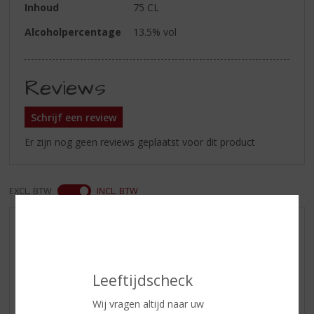
Inhoud
75 CL
Alcoholpercentage
13.5% vol
Reviews
Schrijf een review
Er zijn nog geen reviews geplaatst voor dit product
EXCL. BTW
INCL. BTW
AANBIEDINGEN
WIJN VAN DE MAAND
WHISKY VAN DE MAAND
Leeftijdscheck
RUM VAN DE MAAND
Wij vragen altijd naar uw
BIER VAN DE MAAND