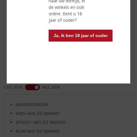
visgerechten, rijst, pasta en
naar uw leeftijd, in
salades.
de winkels en ook
online. Bent u 18
Serveertip
Serveer de wijn op 8ºC
jaar of ouder?
Ja, ik ben 18 jaar of ouder
Reviews
Schrijf een review
Er zijn nog geen reviews geplaatst voor dit product
EXCL. BTW
INCL. BTW
AANBIEDINGEN
WIJN VAN DE MAAND
WHISKY VAN DE MAAND
RUM VAN DE MAAND