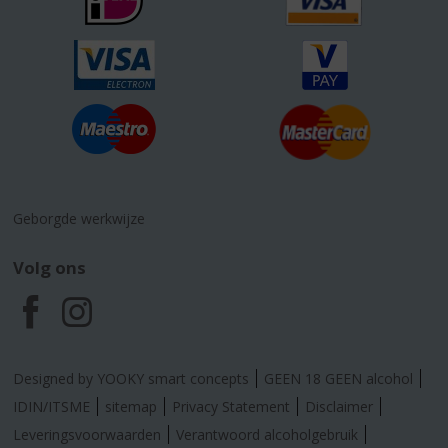
Geborgde werkwijze
Volg ons
F
I
a
n
Designed by YOOKY smart concepts
GEEN 18 GEEN alcohol
c
s
IDIN/ITSME
sitemap
Privacy Statement
Disclaimer
Leveringsvoorwaarden
Verantwoord alcoholgebruik