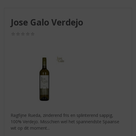
S
p
r
Jose Galo Verdejo
i
n
g
(0,0
/
n
5)
a
a
r
d
e
n
a
v
i
g
a
Ragfijne Rueda, zinderend fris en splinterend sappig,
t
100% Verdejo. Misschien wel het spannendste Spaanse
i
wit op dit moment...
e