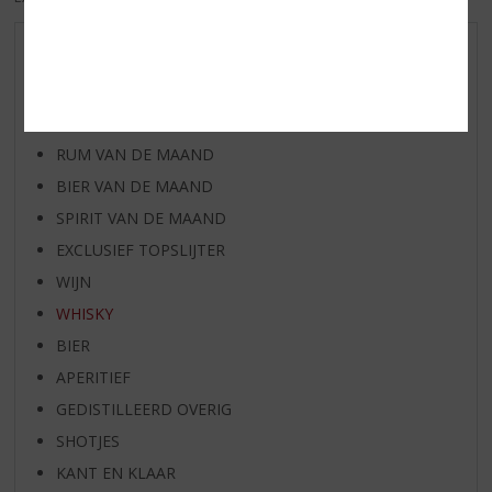
AANBIEDINGEN
WIJN VAN DE MAAND
WHISKY VAN DE MAAND
RUM VAN DE MAAND
BIER VAN DE MAAND
SPIRIT VAN DE MAAND
EXCLUSIEF TOPSLIJTER
WIJN
WHISKY
BIER
APERITIEF
GEDISTILLEERD OVERIG
SHOTJES
KANT EN KLAAR