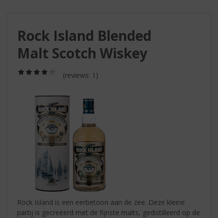
S
p
r
Rock Island Blended
i
n
Malt Scotch Wiskey
g
n
(4,0
a
(reviews: 1)
/
a
5)
r
d
e
n
a
v
i
g
a
t
i
Rock Island is een eerbetoon aan de zee. Deze kleine
e
partij is gecreëerd met de fijnste malts, gedistilleerd op de