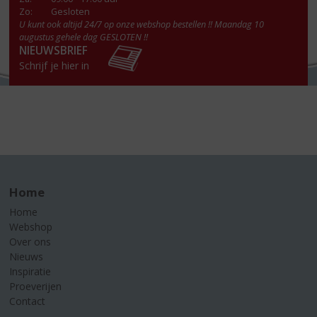
Zo:
Gesloten
U kunt ook altijd 24/7 op onze webshop bestellen !! Maandag 10
augustus gehele dag GESLOTEN !!
NIEUWSBRIEF
Schrijf je hier in
Home
Home
Webshop
Over ons
Nieuws
Inspiratie
Proeverijen
Contact