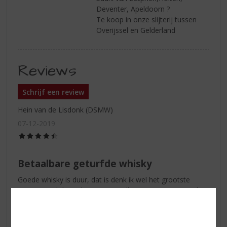
Deventer, Apeldoorn ?
Te koop in onze slijterij tussen
Overijssel en Gelderland
Reviews
Schrijf een review
Hein van de Lisdonk (DSMW)
07-12-2019
(4,5
/
5)
Betaalbare geturfde whisky
Goede whisky is duur, dat is denk ik wel het grootste
misverstand dat er bestaat en William Grant & Sons wil
dat nog maar eens bewijzen met twee 10 jaar oude single
malts, de Aerstone Land Cask en de Aerstone Sea Cask.
Als tweede proef ik de Land Cask omdat deze op de neus