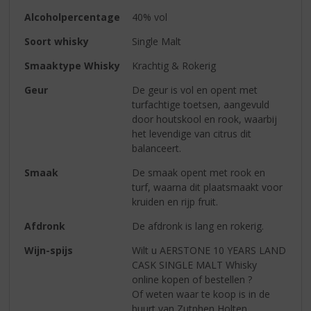
Alcoholpercentage
40% vol
Soort whisky
Single Malt
Smaaktype Whisky
Krachtig & Rokerig
Geur
De geur is vol en opent met
turfachtige toetsen, aangevuld
door houtskool en rook, waarbij
het levendige van citrus dit
balanceert.
Smaak
De smaak opent met rook en
turf, waarna dit plaatsmaakt voor
kruiden en rijp fruit.
Afdronk
De afdronk is lang en rokerig.
Wijn-spijs
Wilt u AERSTONE 10 YEARS LAND
CASK SINGLE MALT Whisky
online kopen of bestellen ?
Of weten waar te koop is in de
buurt van Zutphen,Holten,