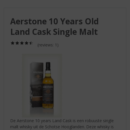
S
p
r
Aerstone 10 Years Old
i
n
Land Cask Single Malt
g
n
(4,5
a
(reviews: 1)
/
a
5)
r
d
e
n
a
v
i
g
a
t
i
De Aerstone 10 years Land Cask is een robuuste single
e
malt whisky uit de Schotse Hooglanden. Deze whisky is