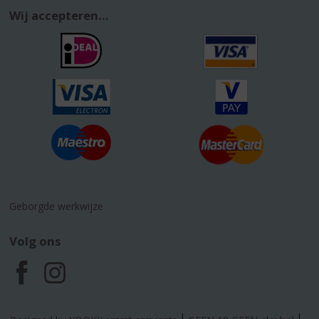
Wij accepteren...
Geborgde werkwijze
Volg ons
F
I
a
n