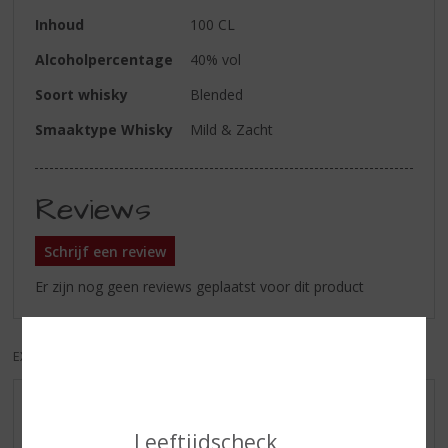
Inhoud
100 CL
Alcoholpercentage
40% vol
Soort whisky
Blended
Smaaktype Whisky
Mild & Zacht
Reviews
Schrijf een review
Er zijn nog geen reviews geplaatst voor dit product
EXCL. BTW
INCL. BTW
AANBIEDINGEN
Leeftijdscheck
WIJN VAN DE MAAND