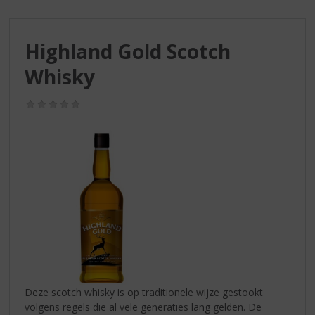
S
p
r
Highland Gold Scotch
i
n
Whisky
g
n
(0,0
a
/
a
5)
r
d
e
n
a
v
i
g
a
t
i
Deze scotch whisky is op traditionele wijze gestookt
e
volgens regels die al vele generaties lang gelden. De