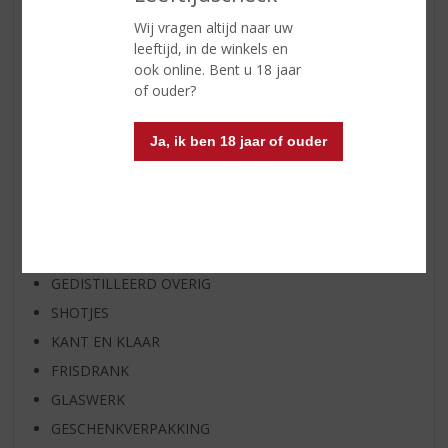
WHISKY VAN DE MAAND
Wij vragen altijd naar uw
leeftijd, in de winkels en
RUM VAN DE MAAND
ook online. Bent u 18 jaar
BIER VAN DE MAAND
of ouder?
SPIRIT VAN DE MAAND
EXCLUSIEF TOPSLIJTER
Ja, ik ben 18 jaar of ouder
WIJN
WHISKY
BIER
APERITIEF
GEDISTILLEERD OVERIG
SHOTJES
KANT EN KLAAR
FRISDRANK
GLASWERK
GESCHENKVERPAKKING