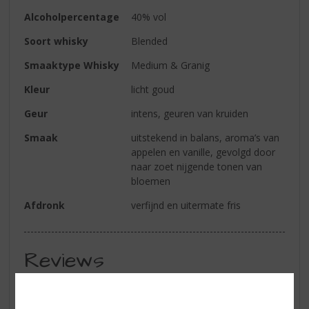
Alcoholpercentage
40% vol
Soort whisky
Blended
Smaaktype Whisky
Medium & Granig
Kleur
licht goud
Geur
intens, geuren van kruiden
Smaak
uitstekend in balans, aroma’s van
appelen en vanille, gevolgd door
naar zoet nijgende tonen van
bloemen
Afdronk
verfijnd en uitermate fris
Reviews
Schrijf een review