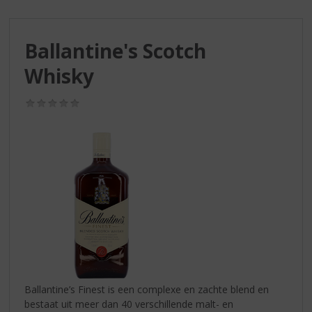
S
p
r
Ballantine's Scotch
i
n
Whisky
g
n
(0,0
a
/
a
5)
r
d
e
n
a
v
i
g
a
t
i
Ballantine’s Finest is een complexe en zachte blend en
e
bestaat uit meer dan 40 verschillende malt- en