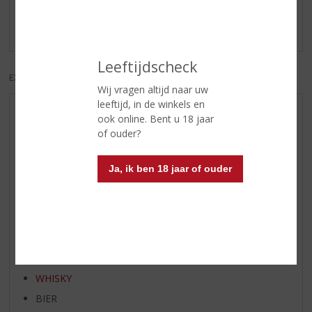
Schrijf een review
Er zijn nog geen reviews geplaatst voor dit product
Leeftijdscheck
EXCL. BTW
INCL. BTW
Wij vragen altijd naar uw
leeftijd, in de winkels en
AANBIEDINGEN
ook online. Bent u 18 jaar
of ouder?
WIJN VAN DE MAAND
WHISKY VAN DE MAAND
Ja, ik ben 18 jaar of ouder
RUM VAN DE MAAND
BIER VAN DE MAAND
SPIRIT VAN DE MAAND
EXCLUSIEF TOPSLIJTER
WIJN
WHISKY
BIER