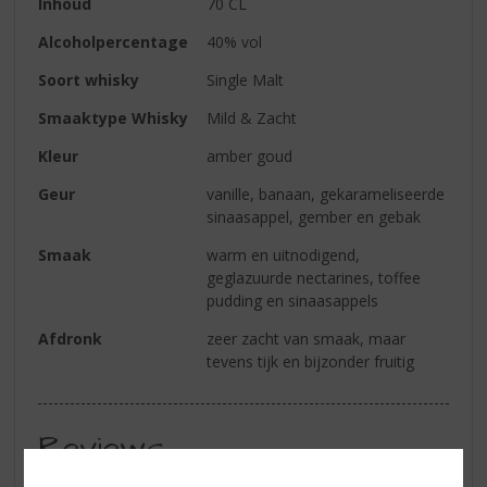
Inhoud
70 CL
Alcoholpercentage
40% vol
Soort whisky
Single Malt
Smaaktype Whisky
Mild & Zacht
Kleur
amber goud
Geur
vanille, banaan, gekarameliseerde
sinaasappel, gember en gebak
Smaak
warm en uitnodigend,
geglazuurde nectarines, toffee
pudding en sinaasappels
Afdronk
zeer zacht van smaak, maar
tevens tijk en bijzonder fruitig
Reviews