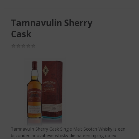
S
p
r
Tamnavulin Sherry
i
n
Cask
g
n
(0,0
a
/
a
5)
r
d
e
n
a
v
i
g
a
t
i
Tamnavulin Sherry Cask Single Malt Scotch Whisky is een
e
bijzonder innovatieve whisky die na een rijping op ex-