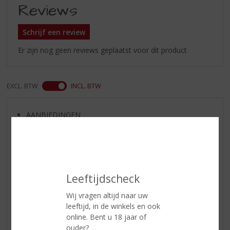
Reviews
Schrijf een review
Er zijn nog geen reviews geplaatst voor dit product
EXCL. BTW
INCL. BTW
AANBIEDINGEN
WIJN VAN DE MAAND
WHISKY VAN DE MAAND
RUM VAN DE MAAND
BIER VAN DE MAAND
Leeftijdscheck
SPIRIT VAN DE MAAND
Wij vragen altijd naar uw
EXCLUSIEF TOPSLIJTER
leeftijd, in de winkels en ook
online. Bent u 18 jaar of
WIJN
ouder?