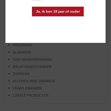
WHISKY
BIER
Ja, ik ben 18 jaar of ouder
APERITIEF
GEDISTILLEERD OVERIG
SHOTJES
KANT EN KLAAR
FRISDRANK
GLASWERK
GESCHENKVERPAKKING
(RELATIE)GESCHENKEN
DIVERSEN
ALCOHOLVRIJE DRANKEN
VEGAN DRANKEN
LOKALE PRODUCTEN