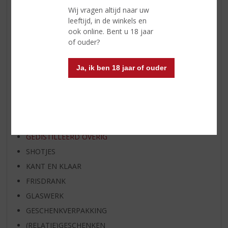
WHISKY VAN DE MAAND
Wij vragen altijd naar uw
RUM VAN DE MAAND
leeftijd, in de winkels en
ook online. Bent u 18 jaar
BIER VAN DE MAAND
of ouder?
SPIRIT VAN DE MAAND
EXCLUSIEF TOPSLIJTER
Ja, ik ben 18 jaar of ouder
WIJN
WHISKY
BIER
APERITIEF
GEDISTILLEERD OVERIG
SHOTJES
KANT EN KLAAR
FRISDRANK
GLASWERK
GESCHENKVERPAKKING
(RELATIE)GESCHENKEN