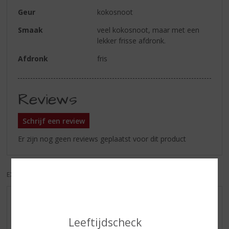
Geur
kokosnoot
Smaak
veel kokosnoot, maar met een
lekker frisse afdronk.
Afdronk
fris
Reviews
Schrijf een review
Er zijn nog geen reviews geplaatst voor dit product
EXCL. BTW
INCL. BTW
AANBIEDINGEN
WIJN VAN DE MAAND
Leeftijdscheck