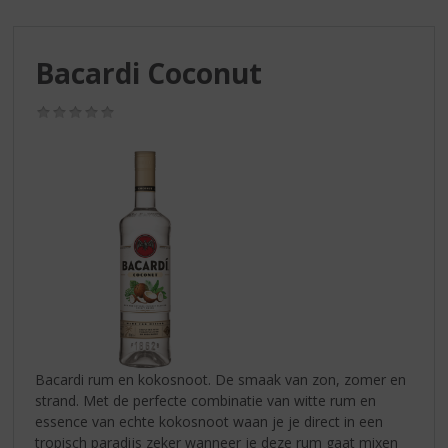
S
p
r
Bacardi Coconut
i
n
g
(0,0
/
n
5)
a
a
r
d
e
n
a
v
i
g
a
Bacardi rum en kokosnoot. De smaak van zon, zomer en
t
strand. Met de perfecte combinatie van witte rum en
i
essence van echte kokosnoot waan je je direct in een
e
tropisch paradijs zeker wanneer je deze rum gaat mixen