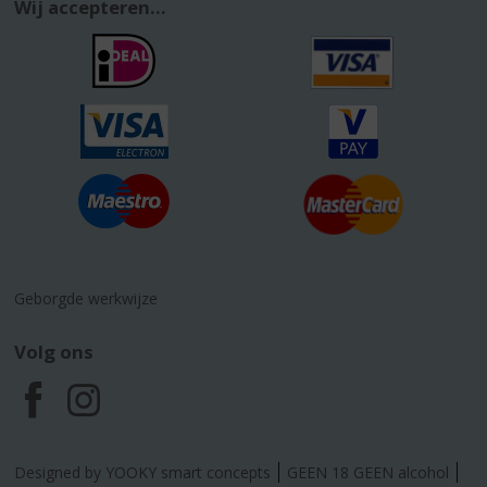
Wij accepteren...
Geborgde werkwijze
Volg ons
F
I
a
n
Designed by YOOKY smart concepts
GEEN 18 GEEN alcohol