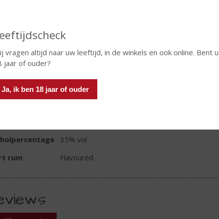
eeftijdscheck
In winkelmand
j vragen altijd naar uw leeftijd, in de winkels en ook online. Bent u
 jaar of ouder?
TIKETINFORMATIE
Ja, ik ben 18 jaar of ouder
d van Herkomst
Cuba
oud
70 CL
oholpercentage
35% vol
rt rum
Flavoured
eviews