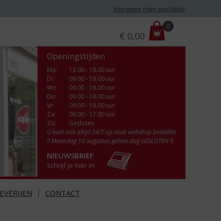
Inloggen mijn topSlijter
P
0
€
0,00
r
i
Openingstijden
j
s
Ma
:
13.00 - 18.00 uur
Di
:
09.00 - 18.00 uur
:
Wo
:
09.00 - 18.00 uur
Do
:
09.00 - 18.00 uur
Vr
:
09.00 - 18.00 uur
Za
:
09.00 - 17.00 uur
Zo:
Gesloten
U kunt ook altijd 24/7 op onze webshop bestellen
!! Maandag 10 augustus gehele dag GESLOTEN !!
NIEUWSBRIEF
Schrijf je hier in
EVERIJEN
CONTACT