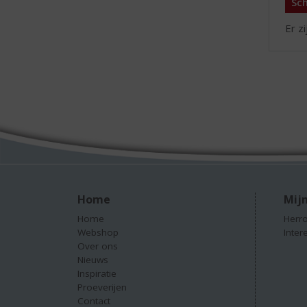
Sch
Er z
Home
Mijn
Home
Herro
Webshop
Inter
Over ons
Nieuws
Inspiratie
Proeverijen
Contact