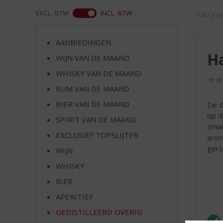
d
S
WEB
EXCL. BTW
INCL. BTW
Harry va
p
r
AANBIEDINGEN
i
H
n
WIJN VAN DE MAAND
g
WHISKY VAN DE MAAND
n
RUM VAN DE MAAND
a
a
BIER VAN DE MAAND
De d
r
op d
SPIRIT VAN DE MAAND
d
smak
e
EXCLUSIEF TOPSLIJTER
arom
n
gero
WIJN
a
v
WHISKY
i
BIER
g
APERITIEF
a
t
GEDISTILLEERD OVERIG
i