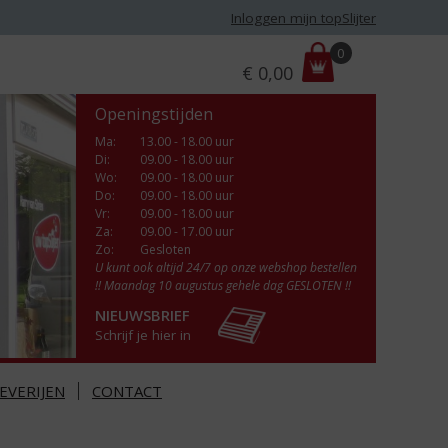
Inloggen mijn topSlijter
P
0
€
0,00
r
i
Openingstijden
j
s
Ma
:
13.00 - 18.00 uur
Di
:
09.00 - 18.00 uur
:
Wo
:
09.00 - 18.00 uur
Do
:
09.00 - 18.00 uur
Vr
:
09.00 - 18.00 uur
Za
:
09.00 - 17.00 uur
Zo:
Gesloten
U kunt ook altijd 24/7 op onze webshop bestellen
!! Maandag 10 augustus gehele dag GESLOTEN !!
NIEUWSBRIEF
Schrijf je hier in
EVERIJEN
CONTACT