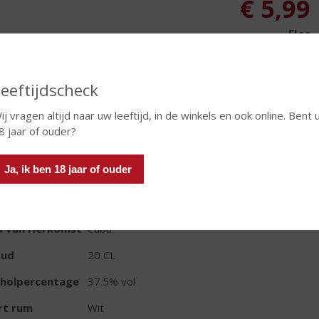
€
5,99
Fles
eeftijdscheck
ij vragen altijd naar uw leeftijd, in de winkels en ook online. Bent 
In winkelmand
8 jaar of ouder?
Ja, ik ben 18 jaar of ouder
TIKETINFORMATIE
d van Herkomst
Cuba
oud
20 CL
oholpercentage
37.5% vol
rt rum
Wit