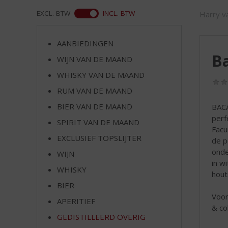
d
S
WEB
EXCL. BTW
INCL. BTW
Harry va
p
r
AANBIEDINGEN
i
Ba
n
WIJN VAN DE MAAND
g
WHISKY VAN DE MAAND
n
RUM VAN DE MAAND
a
a
BIER VAN DE MAAND
BACA
r
perf
SPIRIT VAN DE MAAND
d
Facu
e
EXCLUSIEF TOPSLIJTER
de p
n
onde
WIJN
a
in w
v
WHISKY
hout
i
BIER
g
Voor
APERITIEF
a
& col
t
GEDISTILLEERD OVERIG
i