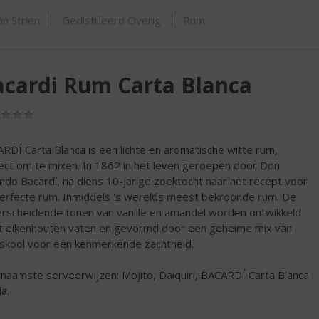
SHOP
n Strien
Gedistilleerd Overig
Rum
cardi Rum Carta Blanca
(0,0
/
5)
RDÍ Carta Blanca is een lichte en aromatische witte rum,
ect om te mixen. In 1862 in het leven geroepen door Don
ndo Bacardí, na diens 10-jarige zoektocht naar het recept voor
erfecte rum. Inmiddels 's werelds meest bekroonde rum. De
rscheidende tonen van vanille en amandel worden ontwikkeld
it eikenhouten vaten en gevormd door een geheime mix van
skool voor een kenmerkende zachtheid.
naamste serveerwijzen: Mojito, Daiquiri, BACARDÍ Carta Blanca
a.