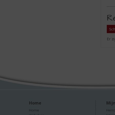
R
Sch
Er z
Home
Mijn
Home
Herro