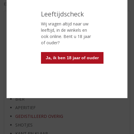
EXCL. BTW
INCL. BTW
Leeftijdscheck
AANBIEDINGEN
Wij vragen altijd naar uw
WIJN VAN DE MAAND
leeftijd, in de winkels en
ook online. Bent u 18 jaar
WHISKY VAN DE MAAND
of ouder?
RUM VAN DE MAAND
BIER VAN DE MAAND
Ja, ik ben 18 jaar of ouder
SPIRIT VAN DE MAAND
EXCLUSIEF TOPSLIJTER
WIJN
WHISKY
BIER
APERITIEF
GEDISTILLEERD OVERIG
SHOTJES
KANT EN KLAAR