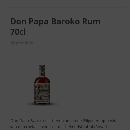
S
p
r
Don Papa Baroko Rum
i
n
70cl
g
n
(0,0
a
/
a
5)
r
d
e
n
a
v
i
g
a
t
i
Don Papa Baroko distilleert men in de Filipijnen op basis
e
van een melassevariëteit dat bekendstaat als 'zwart