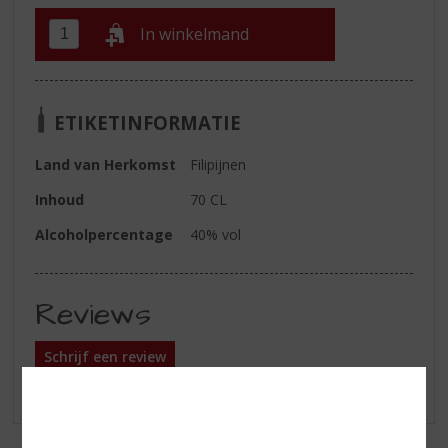
In winkelmand
ETIKETINFORMATIE
Land van Herkomst
Filipijnen
Inhoud
70 CL
Alcoholpercentage
40% vol
Reviews
Schrijf een review
Er zijn nog geen reviews geplaatst voor dit product