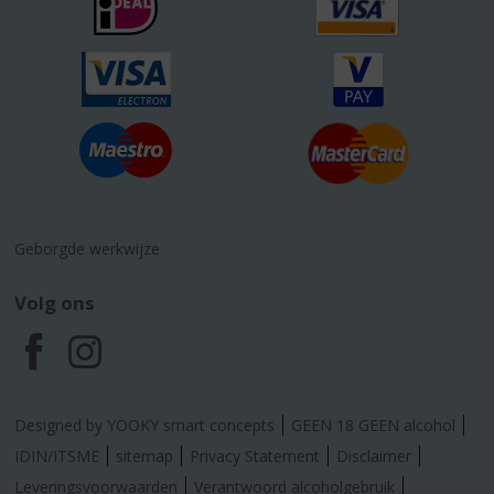
Geborgde werkwijze
Volg ons
F
I
a
n
Designed by YOOKY smart concepts
GEEN 18 GEEN alcohol
c
s
IDIN/ITSME
sitemap
Privacy Statement
Disclaimer
Leveringsvoorwaarden
Verantwoord alcoholgebruik