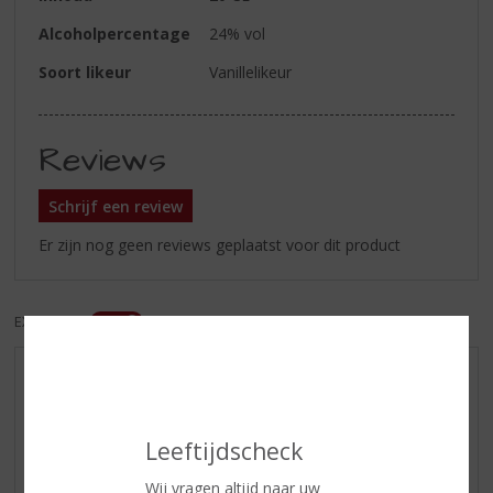
Alcoholpercentage
24% vol
Soort likeur
Vanillelikeur
Reviews
Schrijf een review
Er zijn nog geen reviews geplaatst voor dit product
EXCL. BTW
INCL. BTW
AANBIEDINGEN
WIJN VAN DE MAAND
Leeftijdscheck
WHISKY VAN DE MAAND
RUM VAN DE MAAND
Wij vragen altijd naar uw