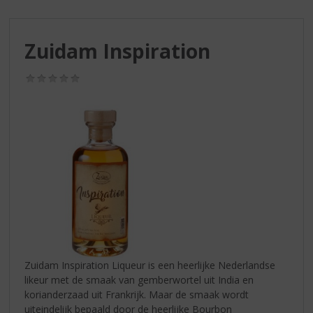
S
p
r
Zuidam Inspiration
i
n
g
(0,0
/
n
5)
a
a
r
d
e
n
a
v
i
g
a
Zuidam Inspiration Liqueur is een heerlijke Nederlandse
t
likeur met de smaak van gemberwortel uit India en
i
korianderzaad uit Frankrijk. Maar de smaak wordt
e
uiteindelijk bepaald door de heerlijke Bourbon