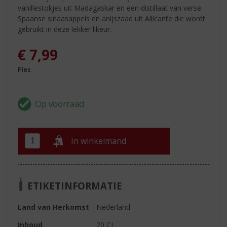
vanillestokjes uit Madagaskar en een distillaat van verse
Spaanse sinaasappels en anijszaad uit Allicante die wordt
gebruikt in deze lekker likeur.
€
7,99
Fles
In winkelmand
ETIKETINFORMATIE
Land van Herkomst
Nederland
Inhoud
20 CL