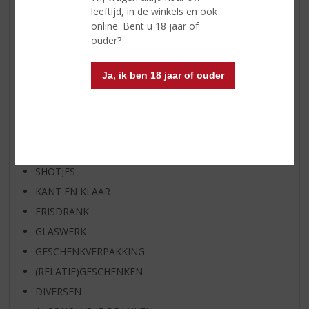
BIER VAN DE MAAND
leeftijd, in de winkels en ook
online. Bent u 18 jaar of
SPIRIT VAN DE MAAND
ouder?
EXCLUSIEF TOPSLIJTER
WIJN
Ja, ik ben 18 jaar of ouder
WHISKY
BIER
APERITIEF
GEDISTILLEERD OVERIG
SHOTJES
KANT EN KLAAR
FRISDRANK
GLASWERK
GESCHENKVERPAKKING
(RELATIE)GESCHENKEN
DIVERSEN