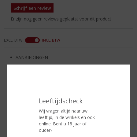
Schrijf een review
Er zijn nog geen reviews geplaatst voor dit product
EXCL. BTW
INCL. BTW
AANBIEDINGEN
WIJN VAN DE MAAND
WHISKY VAN DE MAAND
RUM VAN DE MAAND
BIER VAN DE MAAND
Leeftijdscheck
SPIRIT VAN DE MAAND
EXCLUSIEF TOPSLIJTER
Wij vragen altijd naar uw
leeftijd, in de winkels en ook
WIJN
online. Bent u 18 jaar of
WHISKY
ouder?