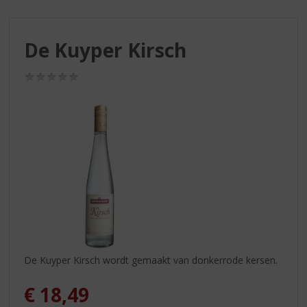
S
p
r
De Kuyper Kirsch
i
n
g
(0,0
/
n
5)
a
a
r
d
e
n
a
v
i
g
a
De Kuyper Kirsch wordt gemaakt van donkerrode kersen.
t
i
€
18,49
e