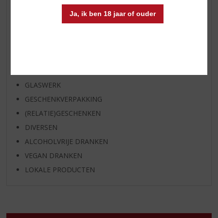
BIER
APERITIEF
Ja, ik ben 18 jaar of ouder
GEDISTILLEERD OVERIG
SHOTJES
KANT EN KLAAR
FRISDRANK
GLASWERK
GESCHENKVERPAKKING
(RELATIE)GESCHENKEN
DIVERSEN
ALCOHOLVRIJE DRANKEN
VEGAN DRANKEN
LOKALE PRODUCTEN