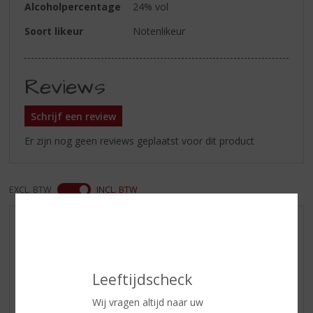
Alcoholpercentage
24% vol
Soort likeur
Notenlikeur
Reviews
Schrijf een review
Er zijn nog geen reviews geplaatst voor dit product
EXCL. BTW
INCL. BTW
AANBIEDINGEN
WIJN VAN DE MAAND
WHISKY VAN DE MAAND
Leeftijdscheck
RUM VAN DE MAAND
Wij vragen altijd naar uw
BIER VAN DE MAAND