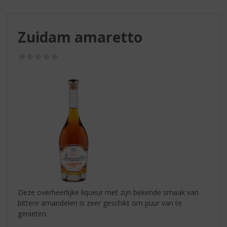
S
p
r
Zuidam amaretto
i
n
g
(0,0
/
n
5)
a
a
r
d
e
n
a
v
i
g
a
Deze overheerlijke liqueur met zijn bekende smaak van
t
bittere amandelen is zeer geschikt om puur van te
i
genieten.
e