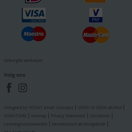
Geborgde werkwijze
Volg ons
F
I
a
n
Designed by YOOKY smart concepts
GEEN 18 GEEN alcohol
c
s
IDIN/ITSME
sitemap
Privacy Statement
Disclaimer
Leveringsvoorwaarden
Verantwoord alcoholgebruik