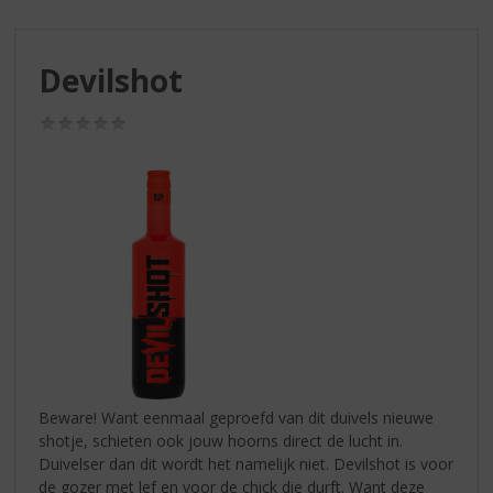
S
p
r
Devilshot
i
n
g
(0,0
/
n
5)
a
a
r
d
e
n
a
v
i
g
a
Beware! Want eenmaal geproefd van dit duivels nieuwe
t
shotje, schieten ook jouw hoorns direct de lucht in.
i
Duivelser dan dit wordt het namelijk niet. Devilshot is voor
e
de gozer met lef en voor de chick die durft. Want deze