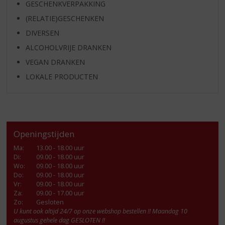
GESCHENKVERPAKKING
(RELATIE)GESCHENKEN
DIVERSEN
ALCOHOLVRIJE DRANKEN
VEGAN DRANKEN
LOKALE PRODUCTEN
Openingstijden
Ma
:
13.00 - 18.00 uur
Di
:
09.00 - 18.00 uur
Wo
:
09.00 - 18.00 uur
Do
:
09.00 - 18.00 uur
Vr
:
09.00 - 18.00 uur
Za
:
09.00 - 17.00 uur
Zo:
Gesloten
U kunt ook altijd 24/7 op onze webshop bestellen !! Maandag 10
augustus gehele dag GESLOTEN !!