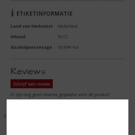
ETIKETINFORMATIE
Land van Herkomst
Nederland
Inhoud
70 CL
Alcoholpercentage
16.99% vol
Reviews
Schrijf een review
Er zijn nog geen reviews geplaatst voor dit product
EXCL. BTW
INCL. BTW
AANBIEDINGEN