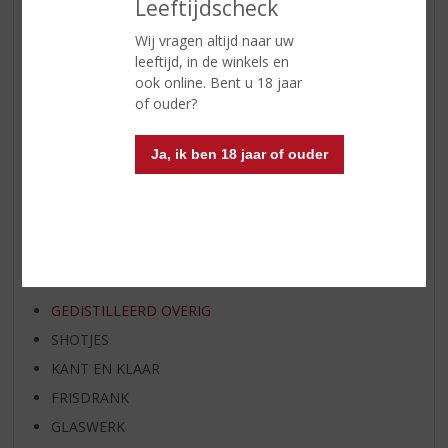
Leeftijdscheck
WIJN VAN DE MAAND
Wij vragen altijd naar uw
WHISKY VAN DE MAAND
leeftijd, in de winkels en
RUM VAN DE MAAND
ook online. Bent u 18 jaar
of ouder?
BIER VAN DE MAAND
SPIRIT VAN DE MAAND
Ja, ik ben 18 jaar of ouder
EXCLUSIEF TOPSLIJTER
WIJN
WHISKY
BIER
APERITIEF
GEDISTILLEERD OVERIG
SHOTJES
KANT EN KLAAR
FRISDRANK
GLASWERK